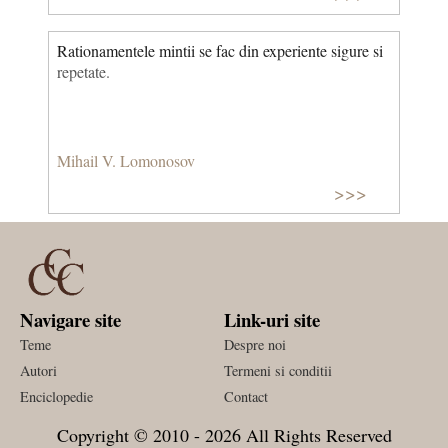
Rationamentele mintii se fac din experiente sigure si
repetate.
Mihail V. Lomonosov
>>>
Navigare site
Link-uri site
Teme
Despre noi
Autori
Termeni si conditii
Enciclopedie
Contact
Copyright © 2010 - 2026 All Rights Reserved