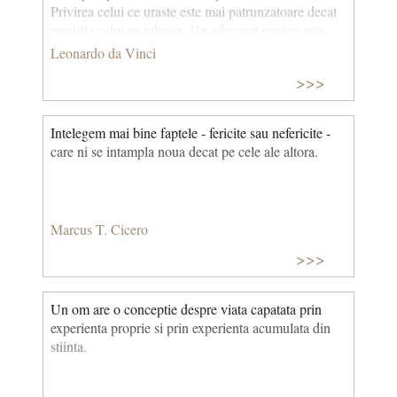
Privirea celui ce uraste este mai patrunzatoare decat
privirile celui ce iubeste. Un adevarat prieten este
unul si acelasi lucru cu tine insuti. Dar dusmanul tau
Leonardo da Vinci
nu-ti este asemenea tie. Si asta face puterea lui. Ura
>>>
lumineaza multe lucruri, care iubirii ii raman
ascunse.
Intelegem mai bine faptele - fericite sau nefericite -
care ni se intampla noua decat pe cele ale altora.
Marcus T. Cicero
>>>
Un om are o conceptie despre viata capatata prin
expe­rienta proprie si prin experienta acumulata din
stiinta.