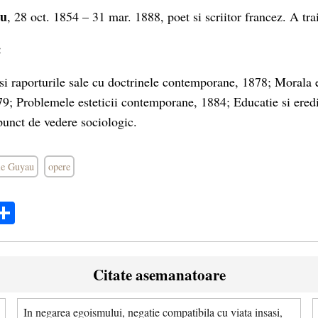
au
, 28 oct. 1854 – 31 mar. 1888, poet si scriitor francez. A tra
:
si raporturile sale cu doctrinele contemporane, 1878; Morala 
; Problemele esteticii contemporane, 1884; Educatie si eredi
punct de vedere sociologic.
ie Guyau
opere
ok
ter
mail
Share
Citate asemanatoare
In negarea egoismului, negatie compatibila cu viata insasi,