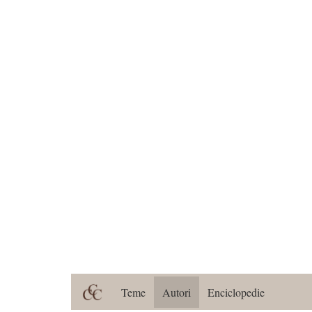
Teme
Autori
Enciclopedie