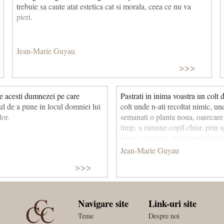
trebuie sa caute atat estetica cat si morala, ceea ce nu va
pieri.
Jean-Marie Guyau
>>>
pe acesti dumnezei pe care
Pastrati in inima voastra un colt d
ul de a pune in locul domniei lui
colt unde n-ati recoltat nimic, un
or.
semanati o planta noua, oareca
timp, a ramane copil chiar, prin 
inimii; a pastra - nu in manifestari
adancul fiintei tale chiar - ceva us
Jean-Marie Guyau
cel mai bun mijloc de a stapani pe
>>>
mai mare este decat tineretea?
Navigare site
Link-uri site
Teme
Despre noi