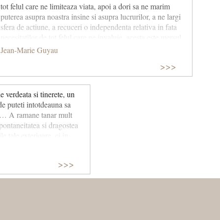
tot felul care ne limiteaza viata, apoi a dori sa ne marim
puterea asupra noastra insine si asupra lucrurilor, a ne largi
sfera de actiune, a recuceri o independenta relativa in fata
necesitatilor de tot felul care ne invaluie, acesta este mersul
spiritului uman, in fata universului.
Jean-Marie Guyau
>>>
e verdeata si tinerete, un
de puteti intotdeauna sa
re… A ramane tanar mult
spontaneitatea si dragostea
le tale exterioare, ci in
or, vesel, inaripat, acesta e
ste viata ta, caci ce forta
>>>