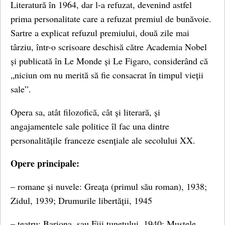
Literatură în 1964, dar l-a refuzat, devenind astfel
prima personalitate care a refuzat premiul de bunăvoie.
Sartre a explicat refuzul premiului, două zile mai
târziu, într-o scrisoare deschisă către Academia Nobel
și publicată în Le Monde și Le Figaro, considerând că
„niciun om nu merită să fie consacrat în timpul vieții
sale”.
Opera sa, atât filozofică, cât și literară, și
angajamentele sale politice îl fac una dintre
personalitățile franceze esențiale ale secolului XX.
Opere principale:
– romane și nuvele: Greața (primul său roman), 1938;
Zidul, 1939; Drumurile libertății, 1945
– teatru: Bariona, sau Fiii tunetului, 1940; Muștele,