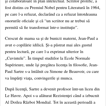
și colaboratoare în plan intelectual. Scriitor prolific, a
fost distins cu Premiul Nobel pentru Literatură în 1964,
pe care l-a refuzat, declarând ca a refuzat întotdeauna
onorurile oficiale și că “un scriitor nu ar trebui să
permită să fie transformat într-o instituție”.
Crescut de mama sa și de bunicii materni, Jean-Paul a
avut o copilărie idilică. Și-a păstrat mai ales gustul
pentru lectură, pe care l-a exprimat ulterior în
„Cuvintele”. În timpul studiilor la Ecole Normale
Supérieure, unde își pregătea licența în filosofie, Jean-
Paul Sartre s-a întâlnit cu Simone de Beauvoir, cu care
va împărți viața, convingerile și munca.
După licență, Sartre a devenit profesor într-un liceu din
Le Havre. Apoi s-a alăturat Rezistenței când a izbucnit
Al Doilea Război Mondial. Tot în această perioadă a