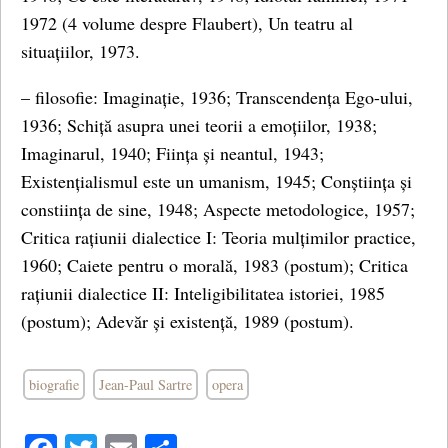
1972 (4 volume despre Flaubert), Un teatru al
situațiilor, 1973.
– filosofie: Imaginație, 1936; Transcendența Ego-ului,
1936; Schiță asupra unei teorii a emoțiilor, 1938;
Imaginarul, 1940; Ființa și neantul, 1943;
Existențialismul este un umanism, 1945; Conștiința și
constiința de sine, 1948; Aspecte metodologice, 1957;
Critica rațiunii dialectice I: Teoria mulțimilor practice,
1960; Caiete pentru o morală, 1983 (postum); Critica
rațiunii dialectice II: Inteligibilitatea istoriei, 1985
(postum); Adevăr și existență, 1989 (postum).
biografie
Jean-Paul Sartre
opera