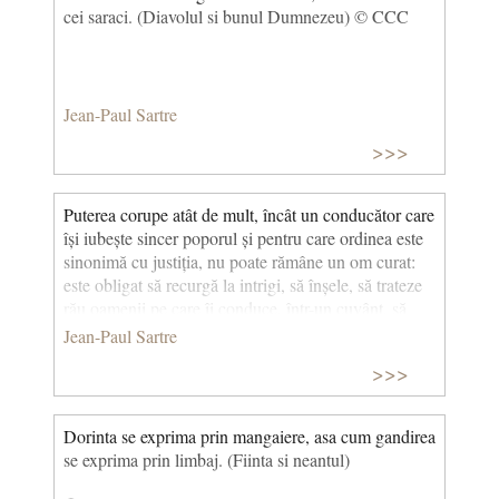
cei saraci. (Diavolul si bunul Dumnezeu) © CCC
Jean-Paul Sartre
>>>
Puterea corupe atât de mult, încât un conducător care
își iubește sincer poporul și pentru care ordinea este
sinonimă cu justiția, nu poate rămâne un om curat:
este obligat să recurgă la intrigi, să înșele, să trateze
rău oamenii pe care îi conduce, într-un cuvânt, să
devină „călău și măcelar”. (Diavolul și Bunul
Jean-Paul Sartre
Dumnezeu) © CCC
>>>
Dorinta se exprima prin mangaiere, asa cum gandirea
se exprima prin limbaj. (Fiinta si neantul)