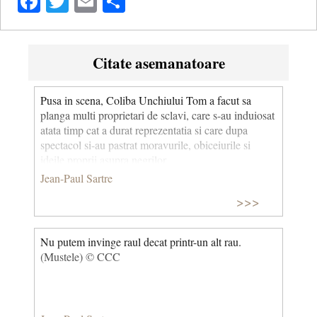
Facebook
Twitter
Email
Share
Citate asemanatoare
Pusa in scena, Coliba Unchiului Tom a facut sa
planga multi proprietari de sclavi, care s-au induiosat
atata timp cat a durat reprezentatia si care dupa
spectacol si-au pastrat moravurile, obiceiurile si
ideile proprii asupra negrilor.
Jean-Paul Sartre
>>>
Nu putem invinge raul decat printr-un alt rau.
(Mustele) © CCC