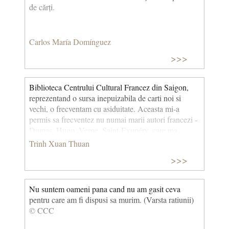
de cărți.
Carlos María Domínguez
>>>
Biblioteca Centrului Cultural Francez din Saigon,
reprezentand o sursa inepuizabila de carti noi si
vechi, o frecventam cu asiduitate. Aceasta mi-a
permis sa frecventez nu numai marii autori francezi -
Dumas, Hugo, Verne, Saint-Exupéry, care ma
pasiona, - dar, de asemenea, sa descopar scriitori din
Trinh Xuan Thuan
intreaga lume. Detectivii Sherlock Holmes si
>>>
Hercule Poirot, creati de pana lui Arthur Conan
Doyle si Agatha Christie, ma fascinau in mod
deosebit. Procesul reconstituirii crimei si a
Nu suntem oameni pana cand nu am gasit ceva
descoperirii vinovatului, dictate mai intai de intuitie,
pentru care am fi dispusi sa murim. (Varsta ratiunii)
apoi printr-o deductie logica si rationala, ma atragea.
© CCC
(Cosmosul si lotusul) © CCC