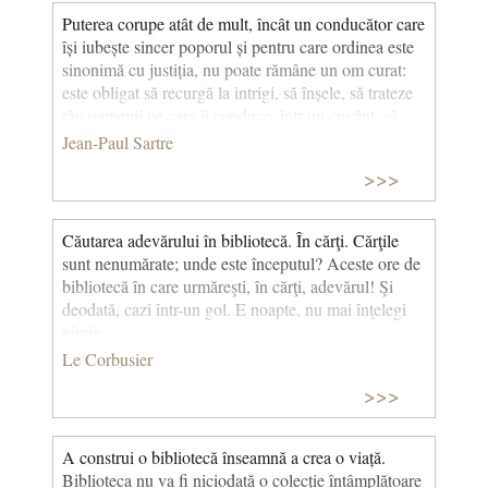
Puterea corupe atât de mult, încât un conducător care
își iubește sincer poporul și pentru care ordinea este
sinonimă cu justiția, nu poate rămâne un om curat:
este obligat să recurgă la intrigi, să înșele, să trateze
rău oamenii pe care îi conduce, într-un cuvânt, să
devină „călău și măcelar”. (Diavolul și Bunul
Jean-Paul Sartre
Dumnezeu) © CCC
>>>
Căutarea adevărului în bibliotecă. În cărţi. Cărţile
sunt nenumărate; unde este începutul? Aceste ore de
bibliotecă în care urmăreşti, în cărţi, adevărul! Şi
deodată, cazi într-un gol. E noapte, nu mai înţelegi
nimic.
Le Corbusier
>>>
A construi o bibliotecă înseamnă a crea o viață.
Biblioteca nu va fi niciodată o colecție întâmplătoare