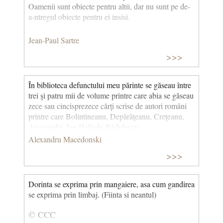
Oamenii sunt obiecte pentru altii, dar nu sunt pe de-
a-ntregul obiecte pentru ei insisi.
Jean-Paul Sartre
>>>
În biblioteca defunctului meu părinte se găseau între
trei şi patru mii de volume printre care abia se găseau
zece sau cincisprezece cărţi scrise de autori români
printre care Bolintineanu, Depărăţeanu, Creţeanu,
Alecsandri, Ion Heliade-Rădulescu.
Alexandru Macedonski
>>>
Dorinta se exprima prin mangaiere, asa cum gandirea
se exprima prin limbaj. (Fiinta si neantul)
© CCC