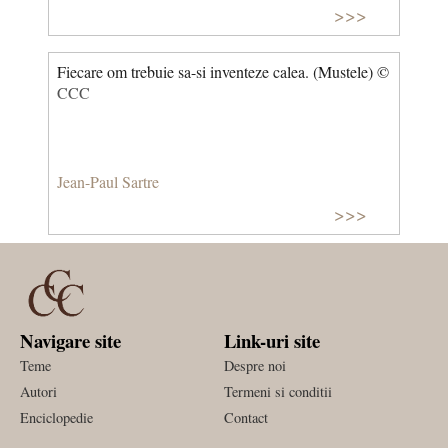
>>>
Fiecare om trebuie sa-si inventeze calea. (Mustele) ©
CCC
Jean-Paul Sartre
>>>
Navigare site
Link-uri site
Teme
Despre noi
Autori
Termeni si conditii
Enciclopedie
Contact