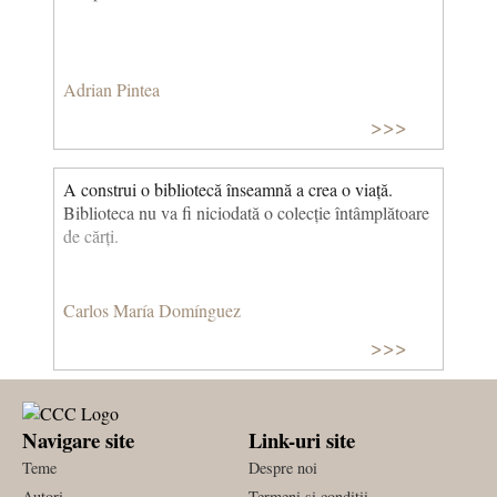
Adrian Pintea
>>>
A construi o bibliotecă înseamnă a crea o viață.
Biblioteca nu va fi niciodată o colecție întâmplătoare
de cărți.
Carlos María Domínguez
>>>
Navigare site
Link-uri site
Teme
Despre noi
Autori
Termeni si conditii