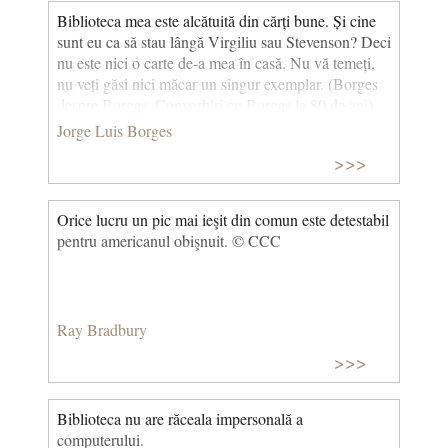
deosebit. Procesul reconstituirii crimei si a
Biblioteca mea este alcătuită din cărți bune. Și cine
descoperirii vinovatului, dictate mai intai de intuitie,
sunt eu ca să stau lângă Virgiliu sau Stevenson? Deci
apoi printr-o deductie logica si rationala, ma atragea.
nu este nici o carte de-a mea în casă. Nu vă temeți,
(Cosmosul si lotusul) © CCC
nu veți găsi nici măcar un singur exemplar. (Borges
despre Borges. Convorbiri cu Borges la 80 de ani)
Jorge Luis Borges
>>>
Orice lucru un pic mai ieşit din comun este detestabil
pentru americanul obişnuit. © CCC
Ray Bradbury
>>>
Biblioteca nu are răceala impersonală a
computerului.