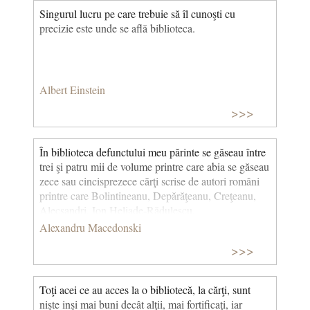
Singurul lucru pe care trebuie să îl cunoşti cu
precizie este unde se află biblioteca.
Albert Einstein
>>>
În biblioteca defunctului meu părinte se găseau între
trei şi patru mii de volume printre care abia se găseau
zece sau cincisprezece cărţi scrise de autori români
printre care Bolintineanu, Depărăţeanu, Creţeanu,
Alecsandri, Ion Heliade-Rădulescu.
Alexandru Macedonski
>>>
Toţi acei ce au acces la o bibliotecă, la cărţi, sunt
nişte inşi mai buni decât alţii, mai fortificaţi, iar