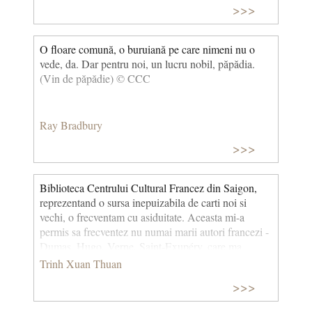
>>>
O floare comună, o buruiană pe care nimeni nu o
vede, da. Dar pentru noi, un lucru nobil, păpădia.
(Vin de păpădie) © CCC
Ray Bradbury
>>>
Biblioteca Centrului Cultural Francez din Saigon,
reprezentand o sursa inepuizabila de carti noi si
vechi, o frecventam cu asiduitate. Aceasta mi-a
permis sa frecventez nu numai marii autori francezi -
Dumas, Hugo, Verne, Saint-Exupéry, care ma
pasiona, - dar, de asemenea, sa descopar scriitori din
Trinh Xuan Thuan
intreaga lume. Detectivii Sherlock Holmes si
>>>
Hercule Poirot, creati de pana lui Arthur Conan
Doyle si Agatha Christie, ma fascinau in mod