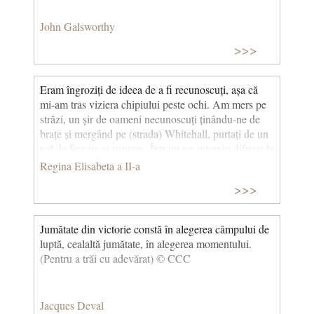
John Galsworthy
>>>
Eram îngroziți de ideea de a fi recunoscuți, așa că
mi-am tras viziera chipiului peste ochi. Am mers pe
străzi, un șir de oameni necunoscuți ținându-ne de
brațe și mergând pe (strada) Whitehall, purtați de un
val de fericire și ușurare. Într-un rar interviu difuzat la
radio, Elisabeta a II-a rememorează în câteva cuvinte
Regina Elisabeta a II-a
experiența ei de Ziua Victoriei în Al Doilea Război
>>>
Mondial, din 8 mai 1945. © CCC
Jumătate din victorie constă în alegerea câmpului de
luptă, cealaltă jumătate, în alegerea momentului.
(Pentru a trăi cu adevărat) © CCC
Jacques Deval