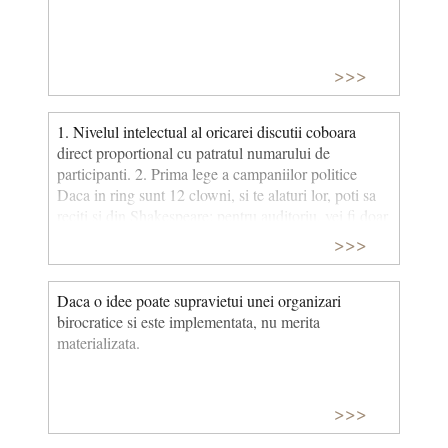
>>>
1. Nivelul intelectual al oricarei discutii coboara
direct proportional cu patratul numarului de
participanti. 2. Prima lege a campaniilor politice
Daca in ring sunt 12 clowni, si te alaturi lor, poti sa
reciti si din Shakespeare; pentru auditoriu, vei fi doar
al 13-lea clown.
>>>
Daca o idee poate supravietui unei organizari
birocratice si este implementata, nu merita
materializata.
>>>