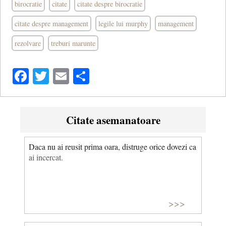
birocratie
citate
citate despre birocratie
citate despre management
legile lui murphy
management
rezolvare
treburi marunte
Facebook
Twitter
Email
Share
Citate asemanatoare
Daca nu ai reusit prima oara, distruge orice dovezi ca
ai incercat.
>>>