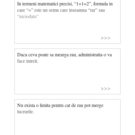
In termeni matematici precisi, “1+1=2”, formula in
care “=” este un semn care inseamna “rar” sau
“niciodata”
>>>
Daca ceva poate sa mearga rau, administratia o va
face intreit.
>>>
Nu exista o limita pentru cat de rau pot merge
lucrurile.