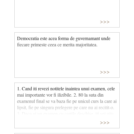
>>>
Democratia este acea forma de guvernamant unde
fiecare primeste ceea ce merita majoritatea.
>>>
1. Cand iti revezi notitele inaintea unui examen, cele
mai importante vor fi ilizibile. 2. 80 la suta din
examenul final se va baza fie pe unicul curs la care ai
lipsit, fie pe singura prelegere pe care nu ai recitit-o.
3. Daca ai un examen cu cartile deschise, iti vei uita
cartea acasa. Corolar: Daca ti se va da un test
>>>
"pentru acasa", vei uita unde locuiesti.