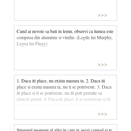
>>>
Cand ai nevoie sa bati in lemn, observi ca lumea este
compusa din aluminiu si vinilin. (Legile lui Murphy,
Legea lui Flugg)
>>>
1. Daca iti place, nu exista masura ta. 2. Daca iti
place si exista masura ta, nu ti se potriveste. 3. Daca
iti place si ti se potriveste, nu iti poti permite sa
platesti pretul. 4. Daca iti place, ti se potriveste si iti
poti permite, se va desface in bucati la prima
intrebuintare. Legile lui Murphy, Legile cumpararii
>>>
imbracamintei
Singurul moment al zilei in care te asezi comod si te