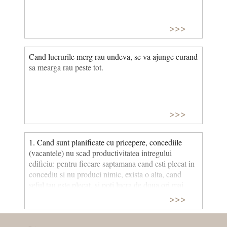
>>>
Cand lucrurile merg rau undeva, se va ajunge curand
sa mearga rau peste tot.
>>>
1. Cand sunt planificate cu pricepere, concediile
(vacantele) nu scad productivitatea intregului
edificiu: pentru fiecare saptamana cand esti plecat in
concediu si nu produci nimic, exista o alta, cand
seful tau este plecat, si poti lucra de doua ori mai
mult. 2. Nu e asa de greu sa te ridici, tragandu-te de
>>>
sireturi, de indata ce, oricum, esti in aer.