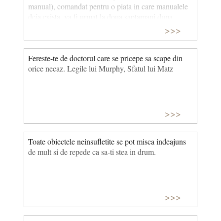
manual), comandat pentru o piata in care manualele
deja exista, va fi urmat la doua saptamani dupa
semnarea contractului, de anuntarea unei carti
>>>
identice, scrisa de cel mai apropiat competitor si
prieten al autorului.
Fereste-te de doctorul care se pricepe sa scape din
orice necaz. Legile lui Murphy, Sfatul lui Matz
>>>
Toate obiectele neinsufletite se pot misca indeajuns
de mult si de repede ca sa-ti stea in drum.
>>>