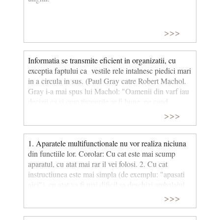
>>>
Informatia se transmite eficient in organizatii, cu
exceptia faptului ca vestile rele intalnesc piedici mari
in a circula in sus. (Paul Gray catre Robert Machol.
Gray i-a mai spus lui Machol: "Oamenii din varf iau
decizii ca si cum timpurile ar fi bune, pe cand
oamenii de jos stiu ca organizatia se prabuseste").
>>>
1. Aparatele multifunctionale nu vor realiza niciuna
din functiile lor. Corolar: Cu cat este mai scump
aparatul, cu atat mai rar il vei folosi. 2. Cu cat
instructiunea este mai simpla (de exemplu: "apasati
aici"), cu atat va fi mai dificil sa deschizi ambalajul.
3. Intr-o reteta de gatit pe care tocmai ai descoperit-o
>>>
intr-o carte veche de bucatarie, cea mai importanta
indicatie va fi ilizibila. Corolar: Vei descoperi ca nu