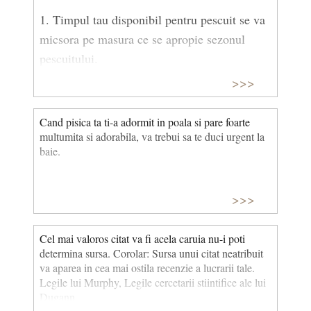
1. Timpul tau disponibil pentru pescuit se va
micsora pe masura ce se apropie sezonul
pescuitului.
>>>
2. Cel mai putin experimentat pescar prinde
cel mai mare peste.
Cand pisica ta ti-a adormit in poala si pare foarte
multumita si adorabila, va trebui sa te duci urgent la
Corolar: Cu cat este mai complicat si
baie.
costisitor echipamentul, cu atat este mai mare
sansa sa trebuiasca sa te opresti la magazinul
>>>
de peste in drum spre casa.
3. Cu cat undita ta este mai incurcata, cu atat
Cel mai valoros citat va fi acela caruia nu-i poti
mai bine le merge pescarilor din jurul tau.
determina sursa. Corolar: Sursa unui citat neatribuit
va aparea in cea mai ostila recenzie a lucrarii tale.
Legile lui Murphy, Legile pescuitului sportiv
Legile lui Murphy, Legile cercetarii stiintifice ale lui
Dugann