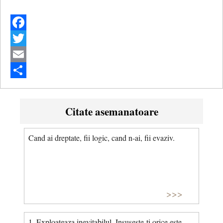
Facebook
Twitter
Email
Share
Citate asemanatoare
Cand ai dreptate, fii logic, cand n-ai, fii evaziv.
>>>
1. Exploateaza inevitabilul. Insuseste-ti orice este