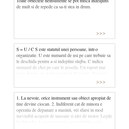
Toate obiectele neinsufletite se pot misca indeajuns
de mult si de repede ca sa-ti stea in drum.
>>>
S = U / C S este statutul unei persoane, intr-o
organizatie. U este numarul de usi pe care trebuie sa
le deschida pentru a-si indeplini slujba. C indica
numarul de chei pe care le poseda. Un raport mai
mare denota un statut mai inalt. Exemple: Portarul
trebuie sa deschida 20 usi si are 20 chei (S=1). O
>>>
secretara trebuie sa deschida 2 usi cu o cheie (S=2),
dar presedintele nu are nevoie sa poarte asupra sa
nici o cheie, deoarece intotdeauna este cineva langa
1. La nevoie, orice instrument sau obiect apropiat de
el care sa deschida usile. (Cu C=0 si un U oricat de
tine devine ciocan. 2. Indiferent cat de minora e
mic, S-ul lui atinge infinitul). (Psihologul Roger
operatia de depanare a masinii, vei sfarsi in mod
Sommer, din articolul sau "Chei, regi si companii").
inevitabil acoperit de unsoare si ulei de motor. Legile
lui Murphy, Legea repararii automobilelor a lui
Bromberg