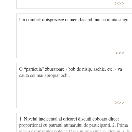
>>>
Un comitet: doisprezece oameni facand munca unuia singur.
>>>
O “particula” zburatoare - bob de nisip, aschie, etc. - va
cauta cel mai apropiat ochi.
>>>
1. Nivelul intelectual al oricarei discutii coboara direct
proportional cu patratul numarului de participanti. 2. Prima
lege a campaniilor politice Daca in ring sunt 12 clowni, si te