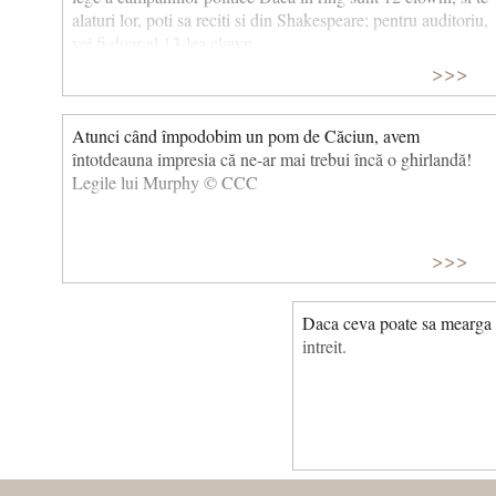
alaturi lor, poti sa reciti si din Shakespeare; pentru auditoriu,
vei fi doar al 13-lea clown.
>>>
Atunci când împodobim un pom de Căciun, avem
întotdeauna impresia că ne-ar mai trebui încă o ghirlandă!
Legile lui Murphy © CCC
>>>
Daca ceva poate sa mearga r
intreit.