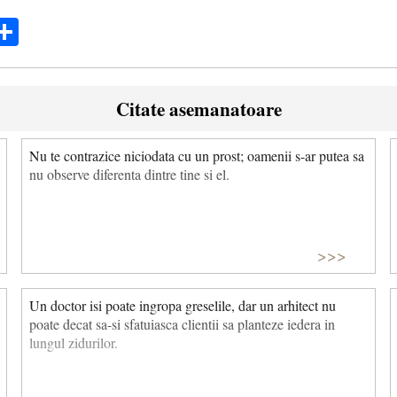
ok
ter
mail
Share
Citate asemanatoare
Nu te contrazice niciodata cu un prost; oamenii s-ar putea sa
nu observe diferenta dintre tine si el.
>>>
Un doctor isi poate ingropa greselile, dar un arhitect nu
poate decat sa-si sfatuiasca clientii sa planteze iedera in
lungul zidurilor.