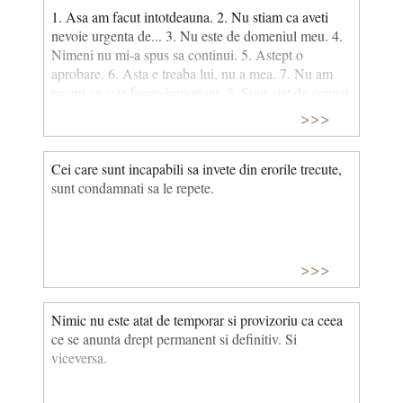
1. Asa am facut intotdeauna. 2. Nu stiam ca aveti
nevoie urgenta de... 3. Nu este de domeniul meu. 4.
Nimeni nu mi-a spus sa continui. 5. Astept o
aprobare. 6. Asta e treaba lui, nu a mea. 7. Nu am
crezut ca este foarte important. 8. Sunt atat de ocupat
incat nu am timp. 9. Credeam ca ti-am spus. 10. Nu
>>>
am fost angajat sa fac asta.
Cei care sunt incapabili sa invete din erorile trecute,
sunt condamnati sa le repete.
>>>
Nimic nu este atat de temporar si provizoriu ca ceea
ce se anunta drept permanent si definitiv. Si
viceversa.