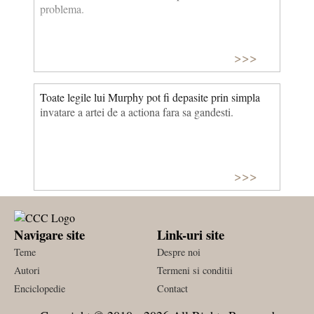
problema.
>>>
Toate legile lui Murphy pot fi depasite prin simpla
invatare a artei de a actiona fara sa gandesti.
>>>
Navigare site
Link-uri site
Teme
Despre noi
Autori
Termeni si conditii
Enciclopedie
Contact