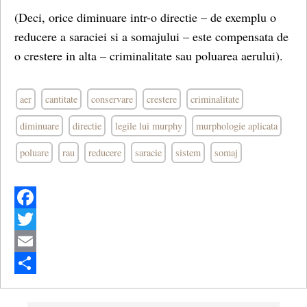
(Deci, orice diminuare intr-o directie – de exemplu o
reducere a saraciei si a somajului – este compensata de
o crestere in alta – criminalitate sau poluarea aerului).
aer
cantitate
conservare
crestere
criminalitate
diminuare
directie
legile lui murphy
murphologie aplicata
poluare
rau
reducere
saracie
sistem
somaj
Facebook
Twitter
Email
Share