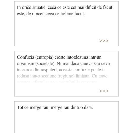
In orice situatie, ceea ce este cel mai dificil de facut
este, de obicei, ceea ce trebuie facut.
>>>
Confuzia (entropia) creste intotdeauna intr-un
organism (societate). Numai daca cineva sau ceva
incearca din rasputeri, aceasta confuzie poate fi
redusa intr-o sectiune (regiune) limitata. Cu toate
acestea, efortul sau va contribui la cresterea
ansamblului confuziei (societatii).
>>>
Tot ce merge rau, merge rau dintr-o data.