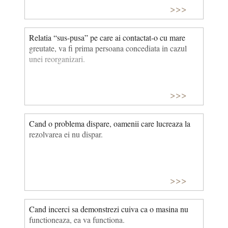
necesar de pastile pentru ultima zi a tratamentului. 4.
>>>
Pastilele care trebuie luate la masa vor fi cele mai
putin apetisante. Corolar: Chiar si apa are un gust rau
cand este prescrisa de doctor. 5. Daca starea ta pare
Relatia “sus-pusa” pe care ai contactat-o cu mare
sa se amelioreze, probabil ca doctorul tau s-a
greutate, va fi prima persoana concediata in cazul
imbolnavit. Legile lui Murphy, Cinci principii pentru
unei reorganizari.
pacienti
>>>
Cand o problema dispare, oamenii care lucreaza la
rezolvarea ei nu dispar.
>>>
Cand incerci sa demonstrezi cuiva ca o masina nu
functioneaza, ea va functiona.