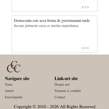
>>>
Democratia este acea forma de guvernamant unde
fiecare primeste ceea ce merita majoritatea.
>>>
Navigare site
Link-uri site
Teme
Despre noi
Autori
Termeni si conditii
Enciclopedie
Contact
Copyright © 2010 - 2026 All Rights Reserved