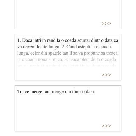
>>>
1. Daca intri in rand la o coada scurta, dintr-o data ea
va deveni foarte lunga. 2. Cand astepti la o coada
lunga, celor din spatele tau li se va propune sa treaca
la o coada noua si mica. 3. Daca pleci de la o coada
scurta pentru un minut, va deveni intre timp o coada
lunga. 4. Daca te afli intr-o coada scurta, oamenii din
>>>
fata ta isi vor aduce prietenii si rudele si o vor
transforma intr-o coada lunga. 5. O coada care,
judecand dupa cei aflati in afara cladirii, pare scurta,
Tot ce merge rau, merge rau dintr-o data.
este lunga inauntru. 6. Daca stai mult timp intr-un
loc, produci o coada.
>>>