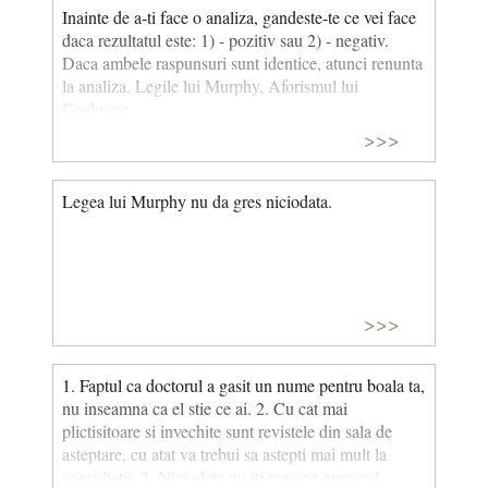
Inainte de a-ti face o analiza, gandeste-te ce vei face
daca rezultatul este: 1) - pozitiv sau 2) - negativ.
Daca ambele raspunsuri sunt identice, atunci renunta
la analiza. Legile lui Murphy, Aforismul lui
Cochrane
>>>
Legea lui Murphy nu da gres niciodata.
>>>
1. Faptul ca doctorul a gasit un nume pentru boala ta,
nu inseamna ca el stie ce ai. 2. Cu cat mai
plictisitoare si invechite sunt revistele din sala de
asteptare, cu atat va trebui sa astepti mai mult la
consultatii. 3. Niciodata nu iti ramane numarul