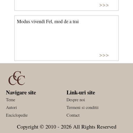
>>>
Modus vivendi Fel, mod de a trai
>>>
Navigare site
Link-uri site
Teme
Despre noi
Autori
Termeni si conditii
Enciclopedie
Contact
Copyright © 2010 - 2026 All Rights Reserved