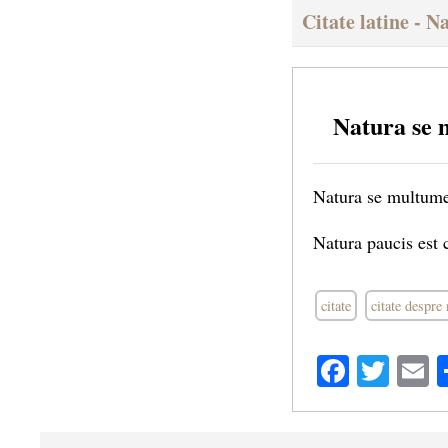
Citate latine - N
Natura se 
Natura se multume
Natura paucis est 
citate
citate despre 
Facebo
Twit
E