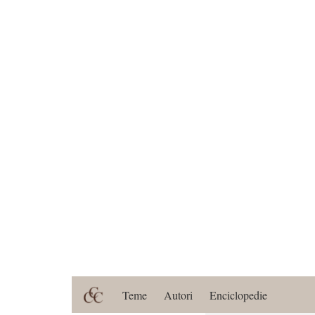
Teme
Autori
Enciclopedie