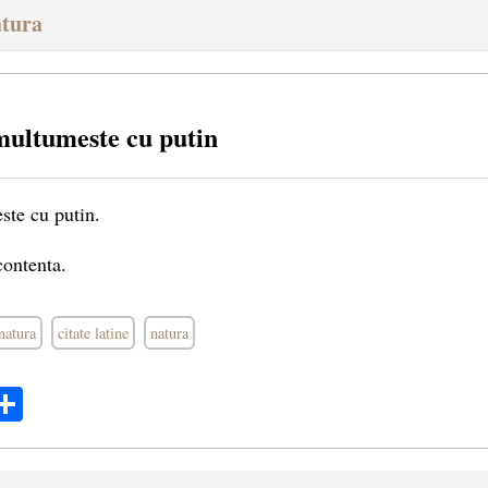
atura
multumeste cu putin
ste cu putin.
contenta.
natura
citate latine
natura
ok
ter
mail
Share