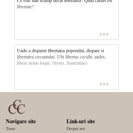
Ce este mai scump decat libertatea? Quid carius est
libertate?
>>>
Unde a disparut libertatea poporului, dispare si
libertatea cuvantului. Ubi libertas cecidit, audet,
libere nemo loqui. (Syrus, Sententiae)
>>>
Navigare site
Link-uri site
Teme
Despre noi