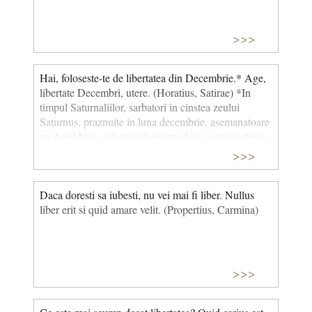
>>>
Hai, foloseste-te de libertatea din Decembrie.* Age,
libertate Decembri, utere. (Horatius, Satirae) *In
timpul Saturnaliilor, sarbatori in cinstea zeului
Saturnus, praznuite in luna decembrie, asemanatoare
cu Anul Nou, sclavilor li se ingaduia sa treaca peste
convenientele obisnuite in relatiile cu stapanii.
>>>
Daca doresti sa iubesti, nu vei mai fi liber. Nullus
liber erit si quid amare velit. (Propertius, Carmina)
>>>