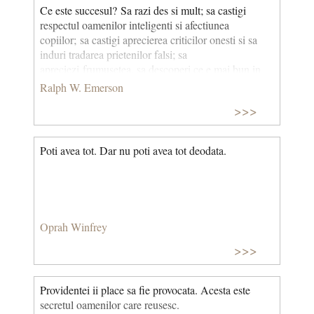
Ce este succesul? Sa razi des si mult; sa castigi
respectul oamenilor inteligenti si afectiunea
copiilor; sa castigi aprecierea criticilor onesti si sa
induri tradarea prietenilor falsi; sa
apreciezi frumusetea, sa descoperi ce e mai bun in
ceilalti; sa lasi in urma ta o lume mai buna, fie printr-
Ralph W. Emerson
un copil sanatos, o gradina ingrijita sau o conditie
>>>
sociala emancipata; sa stii pur si simplu ca cineva a
respirat mai usor doar pentru ca tu ai trait. Asta
inseamna sa ai succes.
Poti avea tot. Dar nu poti avea tot deodata.
Oprah Winfrey
>>>
Providentei ii place sa fie provocata. Acesta este
secretul oamenilor care reusesc.