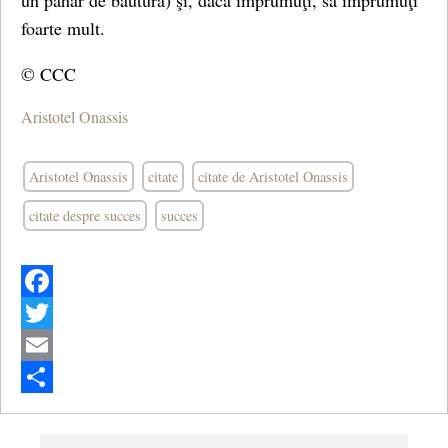
un pahar de băutură) şi, dacă împrumuţi, să împrumuţi
foarte mult.
© CCC
Aristotel Onassis
Aristotel Onassis
citate
citate de Aristotel Onassis
citate despre succes
succes
Facebook
Twitter
Email
Share