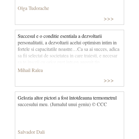
Olga Tudorache
>>>
Succesul e o conditie esentiala a dezvoltarii
personalitatii, a dezvoltarii acelui optimism intim in
fortele si capacitatile noastre…Ca sa ai succes, adica
sa fii selectat de societatea in care traiesti, e necesar
sa te inscrii cu orice pret intr-un anumit tip…
universul nostru psihic si moral este o constructie ale
Mihail Ralea
carei semnificatii sunt acordate in mod conventional:
>>>
institutiile sunt de asemenea constructii nascute din
ansamblul de reguli sau de principii a caror rigiditate
si eficacitate sunt asigurate prin sanctiunea sociala ...
Gelozia altor pictori a fost întotdeauna termometrul
Societatea nu are numai rolul de jandarm. Daca stie
succesului meu. (Jurnalul unui geniu) © CCC
sa pedepseasca, ea stie sa si recompenseze.
Salvador Dali