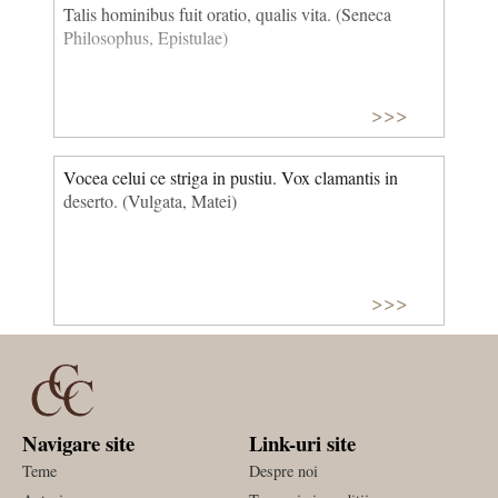
Talis hominibus fuit oratio, qualis vita. (Seneca
Philosophus, Epistulae)
>>>
Vocea celui ce striga in pustiu. Vox clamantis in
deserto. (Vulgata, Matei)
>>>
Navigare site
Link-uri site
Teme
Despre noi