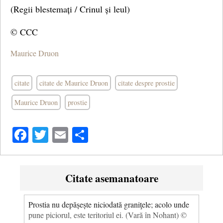
(Regii blestemați / Crinul și leul)
© CCC
Maurice Druon
citate
citate de Maurice Druon
citate despre prostie
Maurice Druon
prostie
Facebook
Twitter
Email
Share
Citate asemanatoare
Prostia nu depășește niciodată graniţele; acolo unde
pune piciorul, este teritoriul ei. (Vară în Nohant) ©