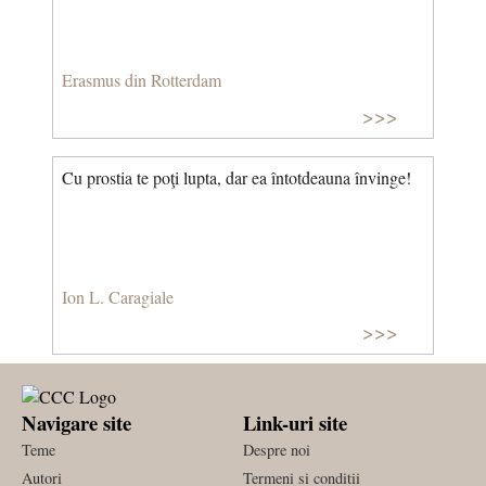
Erasmus din Rotterdam
>>>
Cu prostia te poţi lupta, dar ea întotdeauna învinge!
Ion L. Caragiale
>>>
Navigare site
Link-uri site
Teme
Despre noi
Autori
Termeni si conditii