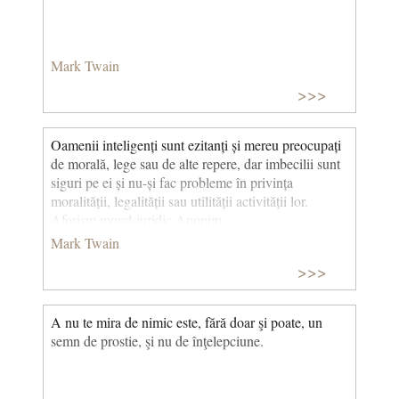
Mark Twain
>>>
Oamenii inteligenți sunt ezitanți și mereu preocupați
de morală, lege sau de alte repere, dar imbecilii sunt
siguri pe ei și nu-și fac probleme în privința
moralității, legalității sau utilității activității lor.
Aforism moral-juridic Anonim
Mark Twain
>>>
A nu te mira de nimic este, fără doar şi poate, un
semn de prostie, şi nu de înţelepciune.