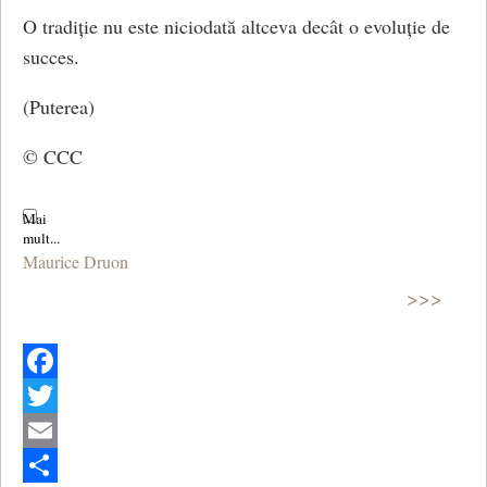
O tradiție nu este niciodată altceva decât o evoluție de
succes.
(Puterea)
© CCC
Maurice Druon
>>>
Facebook
Twitter
Email