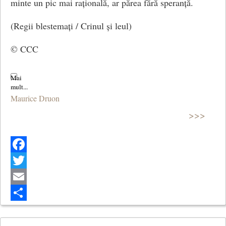
minte un pic mai rațională, ar părea fără speranță.
(Regii blestemați / Crinul și leul)
© CCC
Maurice Druon
>>>
Facebook
Twitter
Email
Share