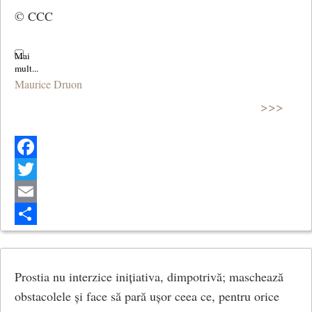
© CCC
Maurice Druon
>>>
Facebook
Twitter
Email
Share
Prostia nu interzice inițiativa, dimpotrivă; maschează
obstacolele și face să pară ușor ceea ce, pentru orice