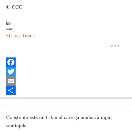
© CCC
Maurice Druon
>>>
Facebook
Twitter
Email
Share
Conștiința este un tribunal care își anulează rapid
sentințele.