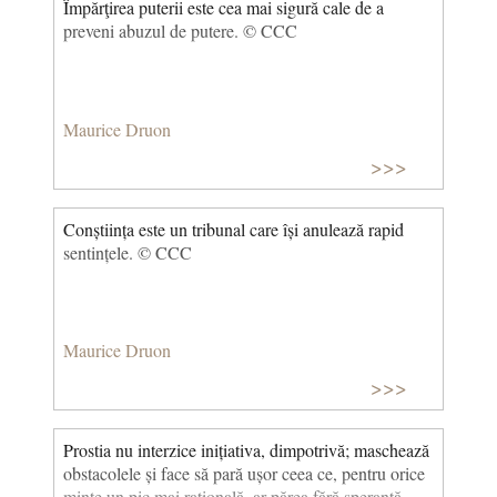
Împărţirea puterii este cea mai sigură cale de a
preveni abuzul de putere. © CCC
Maurice Druon
>>>
Conștiința este un tribunal care își anulează rapid
sentințele. © CCC
Maurice Druon
>>>
Prostia nu interzice inițiativa, dimpotrivă; maschează
obstacolele și face să pară ușor ceea ce, pentru orice
minte un pic mai rațională, ar părea fără speranță.