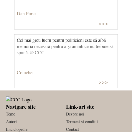
Dan Puric
>>>
Cel mai greu lucru pentru politicieni este să aibă
memoria necesară pentru a-şi aminti ce nu trebuie să
spună. © CCC
Coluche
>>>
Navigare site
Link-uri site
Teme
Despre noi
Autori
Termeni si conditii
Enciclopedie
Contact