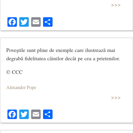
>>>
Facebook
Twitter
Email
Share
Poveștile sunt pline de exemple care ilustrează mai
degrabă fidelitatea câinilor decât pe cea a prietenilor.
© CCC
Alexander Pope
>>>
Facebook
Twitter
Email
Share