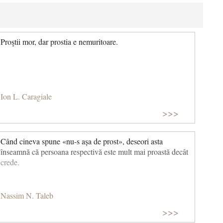
Proştii mor, dar prostia e nemuritoare.
Ion L. Caragiale
>>>
Când cineva spune «nu-s așa de prost», deseori asta
înseamnă că persoana respectivă este mult mai proastă decât
crede.
Nassim N. Taleb
>>>