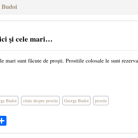
e Budoi
ici şi cele mari…
ele mari sunt făcute de proşti. Prostiile colosale le sunt rezer
orge Budoi
citate despre prostie
George Budoi
prostie
ok
ter
mail
Share