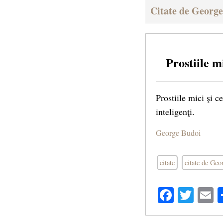
Citate de Georg
Prostiile m
Prostiile mici şi c
inteligenţi.
George Budoi
citate
citate de Ge
Facebo
Twit
E