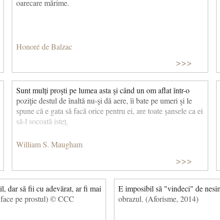
oarecare mărime.
Honoré de Balzac
>>>
Sunt mulți proşti pe lumea asta şi când un om aflat într-o
poziţie destul de înaltă nu-şi dă aere, îi bate pe umeri şi le
spune că e gata să facă orice pentru ei, are toate şansele ca ei
să-l socoată isteţ.
William S. Maugham
>>>
l, dar să fii cu adevărat, ar fi mai
E imposibil să "vindeci" de nesi
e face pe prostul) © CCC
obrazul. (Aforisme, 2014)