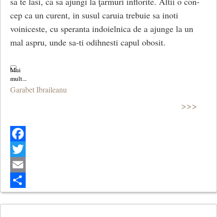
sa te lasi, ca sa ajungi la ţarmuri inflorite. Altii o con­
cep ca un curent, in susul caruia trebuie sa inoti
voiniceste, cu speranta indoielnica de a ajunge la un
mal aspru, unde sa-ti odihnesti capul obosit.
Garabet Ibraileanu
>>>
Facebook
Twitter
Email
Share