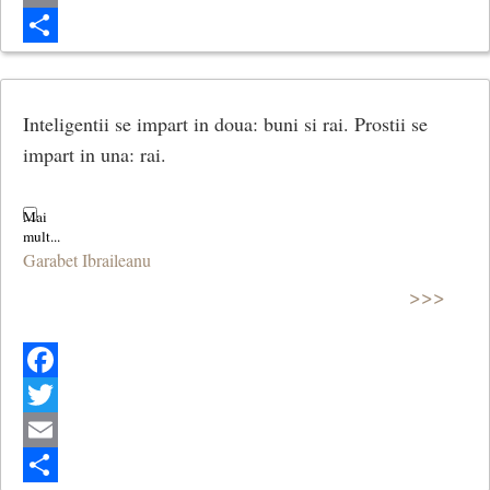
Email
Share
Inteligentii se impart in doua: buni si rai. Prostii se
impart in una: rai.
Garabet Ibraileanu
>>>
Facebook
Twitter
Email