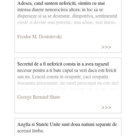
Adesea, cand suntem nefericiti, simtim cu mai
intensa durere nenorocirea altora; in loc sa se
disperseze si sa se destrame, dimpotriva, sentimentul
creste si devine mai puternic, mai adanc, mai intens.
Feodor M. Dostoievski
>>>
Secretul de a fi nefericit consta in a avea ragazul
necesar pentru a-ti bate capul sa vezi daca esti fericit
sau nu. Leacul consta in ocupatie, caci ocupatia
inseamna preocupare; iar omul preocupat nu este nici
fericit, nici nefericit, ci pur si simplu viu si activ, ceea
ce este mai placut decat orice fericire pana ce te-ai
George Bernard Shaw
saturat de ea.
>>>
Anglia si Statele Unite sunt doua natiuni separate de
aceeasi limba.