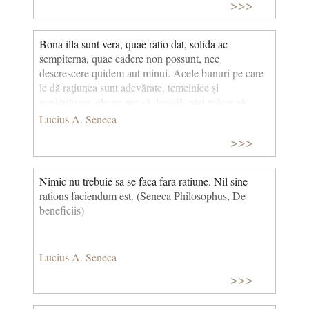
>>>
Bona illa sunt vera, quae ratio dat, solida ac
sempiterna, quae cadere non possunt, nec
descrescere quidem aut minui. Acele bunuri pe care
le dă raţiunea sunt adevărate, temeinice şi
nepieritoare, ele nu pot să decadă, nici măcar să
descrească sau să se micşoreze. (Seneca)
Lucius A. Seneca
>>>
Nimic nu trebuie sa se faca fara ratiune. Nil sine
rations faciendum est. (Seneca Philosophus, De
beneficiis)
Lucius A. Seneca
>>>