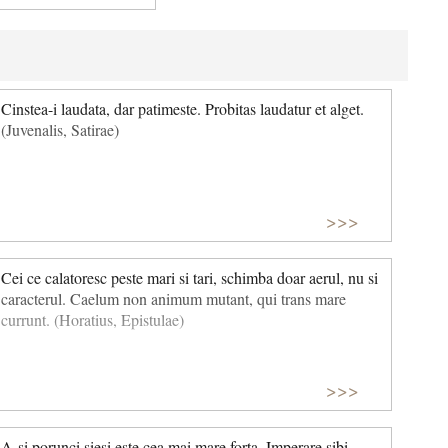
Cinstea-i laudata, dar patimeste. Probitas laudatur et alget.
(Juvenalis, Satirae)
>>>
Cei ce calatoresc peste mari si tari, schimba doar aerul, nu si
caracterul. Caelum non animum mutant, qui trans mare
currunt. (Horatius, Epistulae)
>>>
A-si porunci siesi este cea mai mare forta. Imperare sibi