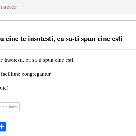
aracter
 cine te insotesti, ca sa-ti spun cine esti
 insotesti, ca sa-ti spun cine esti.
facillime congregantur.
ute)
itate latine
ok
ter
mail
Share