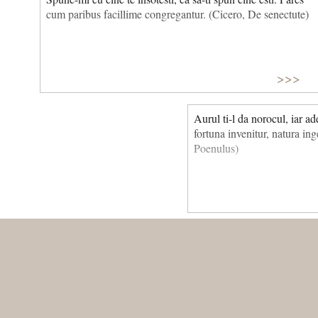
cum paribus facillime congregantur. (Cicero, De senectute)
>>>
Aurul ti-l da norocul, iar a
fortuna invenitur, natura i
Poenulus)