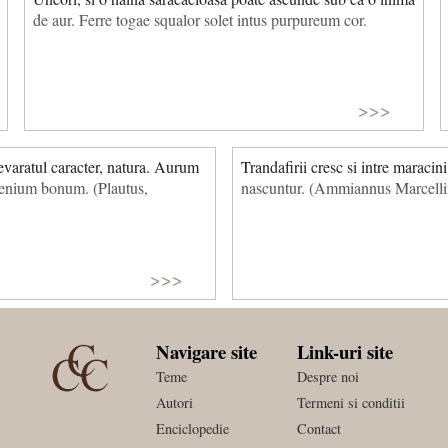
de aur. Ferre togae squalor solet intus purpureum cor.
>>>
devaratul caracter, natura. Aurum
Trandafirii cresc si intre maracini
ngenium bonum. (Plautus,
nascuntur. (Ammiannus Marcelli
>>>
Navigare site
Link-uri site
Teme
Despre noi
Autori
Termeni si conditii
Enciclopedie
Contact