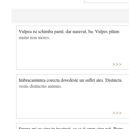
Vulpea isi schimba parul, dar naravul, ba. Vulpes pilum
mutat non mores.
>>>
Imbracamintea corecta dovedeste un suflet ales. Distincta
vestis distinctus animus.
>>>
Spune-mi cu cine te insotesti, ca sa-ti spun cine esti. Pares