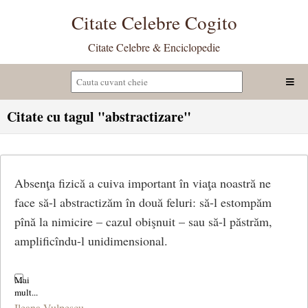
Citate Celebre Cogito
Citate Celebre & Enciclopedie
Citate cu tagul "abstractizare"
Absenţa fizică a cuiva important în viaţa noastră ne
face să-l abstractizăm în două feluri: să-l estompăm
pînă la nimicire – cazul obişnuit – sau să-l păstrăm,
amplificîndu-l unidimensional.
Ileana Vulpescu