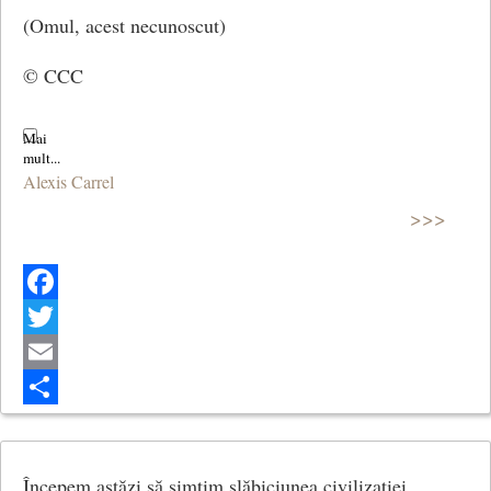
(Omul, acest necunoscut)
© CCC
Alexis Carrel
>>>
Facebook
Twitter
Email
Share
Începem astăzi să simțim slăbiciunea civilizației