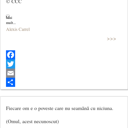
© CCC
Alexis Carrel
>>>
Facebook
Twitter
Email
Share
Fiecare om e o poveste care nu seamănă cu niciuna.
(Omul, acest necunoscut)