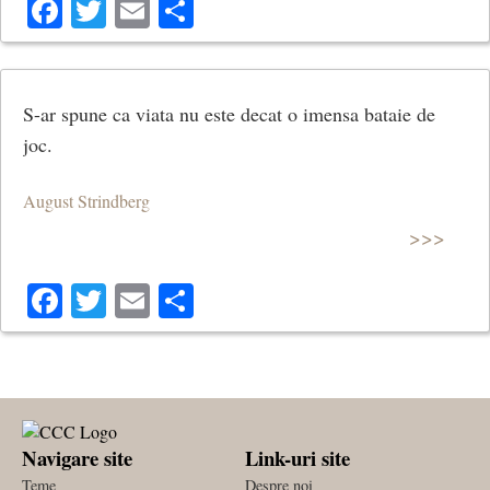
Facebook
Twitter
Email
Share
S-ar spune ca viata nu este decat o imensa bataie de
joc.
August Strindberg
>>>
Facebook
Twitter
Email
Share
Navigare site
Link-uri site
Teme
Despre noi