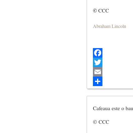
©
CCC
Abraham Lincoln
Facebook
Twitter
Email
Share
Cafeaua este o bau
© CCC