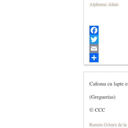
Alphonse Allais
Facebook
Twitter
Email
Share
Cafeaua cu lapte e
(Greguerias)
© CCC
Ramón Gómez de la 