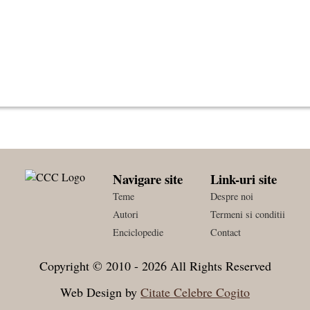
Navigare site
Link-uri site
Teme
Despre noi
Autori
Termeni si conditii
Enciclopedie
Contact
Copyright © 2010 - 2026 All Rights Reserved
Web Design by
Citate Celebre Cogito