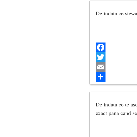
De indata ce stewa
Facebook
Twitter
Email
Share
De indata ce te ase
exact pana cand se