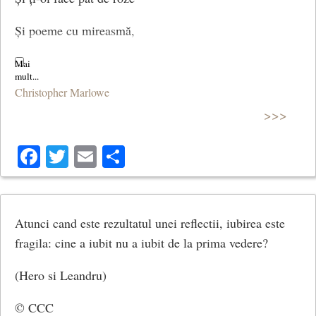
Și poeme cu mireasmă,
Straie noi și pălărioare
Christopher Marlowe
Doar din foi de mirt și floare.
>>>
(Vin’ cu mine)
Facebook
Twitter
Email
Share
Atunci cand este rezultatul unei reflectii, iubirea este
fragila: cine a iubit nu a iubit de la prima vedere?
(Hero si Leandru)
© CCC