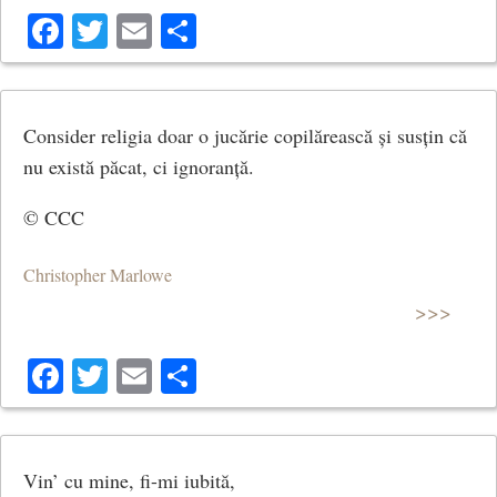
Facebook
Twitter
Email
Share
Consider religia doar o jucărie copilărească și susțin că
nu există păcat, ci ignoranță.
© CCC
Christopher Marlowe
>>>
Facebook
Twitter
Email
Share
Vin’ cu mine, fi-mi iubită,