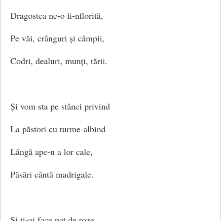
Dragostea ne-o fi-nflorită,
Pe văi, crânguri și câmpii,
Codri, dealuri, munți, tării.
Și vom sta pe stânci privind
La păstori cu turme-albind
Lângă ape-n a lor cale,
Păsări cântă madrigale.
Și ți-oi face pat de roze