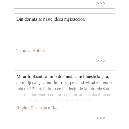
>>>
Din dorinta se naste ideea mijloacelor.
Thomas Hobbes
>>>
Mi-ar fi plăcut să fiu o doamnă, care trăiește la țară,
cu mulți cai și câini. Într-o zi, pe când Elisabeta era o
fată de 12 ani, în timp ce lua lecții de la tutorele său,
acesta a întrebat-o ce i-ar fi plăcut să facă dacă nu ar
fi fost prințesă. Răspunsul său îi dezvăluie
personalitatea. © CCC
Regina Elisabeta a II-a
>>>