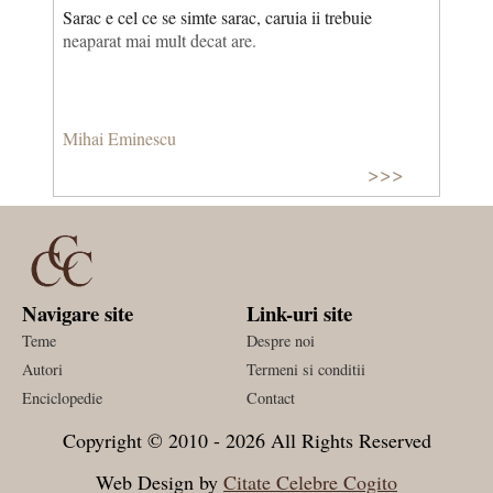
Sarac e cel ce se simte sarac, caruia ii trebuie
neaparat mai mult decat are.
Mihai Eminescu
>>>
Navigare site
Link-uri site
Teme
Despre noi
Autori
Termeni si conditii
Enciclopedie
Contact
Copyright © 2010 - 2026 All Rights Reserved
Web Design by
Citate Celebre Cogito