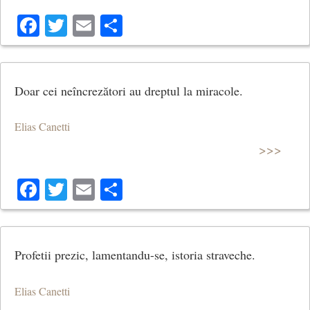
Facebook
Twitter
Email
Share
Doar cei neîncrezători au dreptul la miracole.
Elias Canetti
>>>
Facebook
Twitter
Email
Share
Profetii prezic, lamentandu-se, istoria straveche.
Elias Canetti