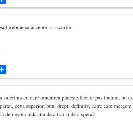
ul trebuie sa accepte si riscurile.
ok
ter
mail
Share
 suferinta cu care omenirea plateste fiecare pas inainte, nu ex
artat, ceva superior, bun, drept, definitiv, catre care mergem 
 de nevoia indarjita de a trai si de a spera?