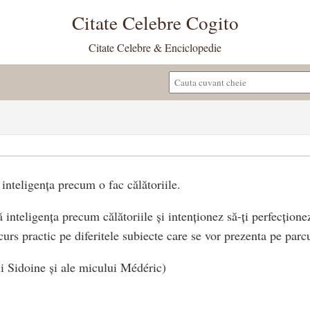
Citate Celebre Cogito
Citate Celebre & Enciclopedie
inteligența precum o fac călătoriile.
inteligența precum călătoriile și intenționez să-ți perfecțione
 curs practic pe diferitele subiecte care se vor prezenta pe parc
i Sidoine și ale micului Médéric)