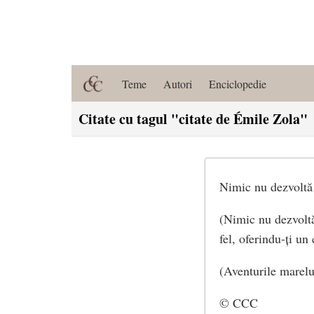
Teme
Autori
Enciclopedie
Citate cu tagul "citate de Émile Zola"
Nimic nu dezvoltă 
(Nimic nu dezvoltă 
fel, oferindu-ți un
(Aventurile marelu
© CCC