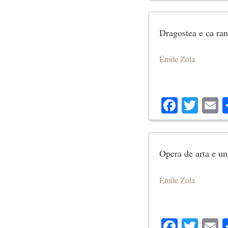
Dragostea e ca ran
Émile Zola
Facebo
Twit
E
Opera de arta e un
Émile Zola
Facebo
Twit
E