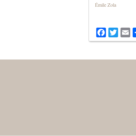
Émile Zola
Facebo
Twit
E