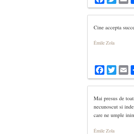
Cine accepta succes
Émile Zola
Facebo
Twit
E
Mai presus de toata
necunoscut si indep
care ne umple inima
Émile Zola