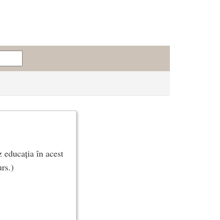
z educația în acest
urs.)