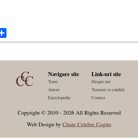
ok
ter
mail
Share
Navigare site
Link-uri site
Teme
Despre noi
Autori
Termeni si conditii
Enciclopedie
Contact
Copyright © 2010 - 2026 All Rights Reserved
Web Design by
Citate Celebre Cogito