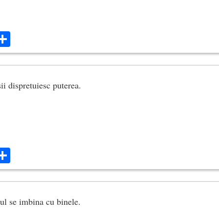
ok
ter
mail
Share
i dispretuiesc puterea.
ok
ter
mail
Share
aul se imbina cu binele.