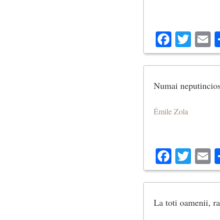
Facebo
Twit
E
Numai neputinciosi
Émile Zola
Facebo
Twit
E
La toti oamenii, r