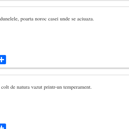
dunelele, poarta noroc casei unde se aciuaza.
ok
ter
mail
Share
 colt de natura vazut printr-un temperament.
ok
ter
mail
Share