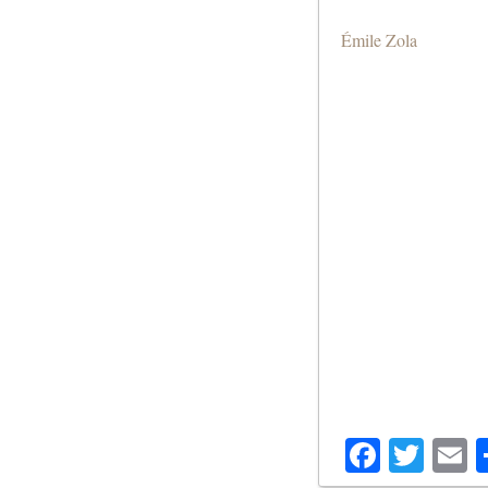
Émile Zola
Facebo
Twit
E