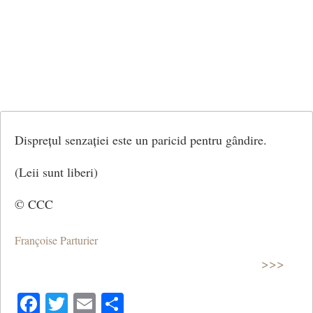
Disprețul senzației este un paricid pentru gândire.
(Leii sunt liberi)
© CCC
Françoise Parturier
>>>
Facebook
Twitter
Email
Share