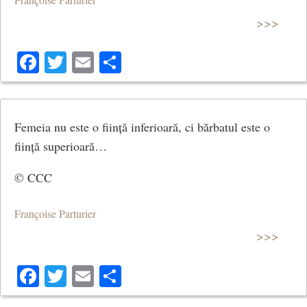
>>>
Facebook
Twitter
Email
Share
Femeia nu este o ființă inferioară, ci bărbatul este o
ființă superioară…
© CCC
Françoise Parturier
>>>
Facebook
Twitter
Email
Share