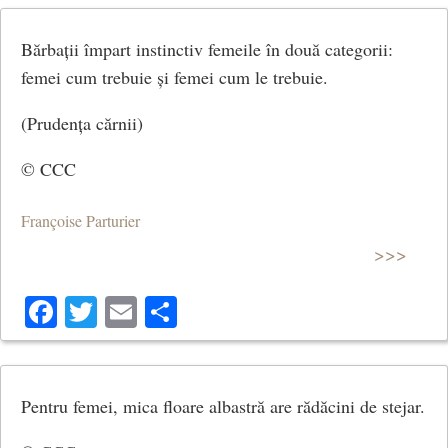
Bărbații împart instinctiv femeile în două categorii:
femei cum trebuie și femei cum le trebuie.
(Prudența cărnii)
© CCC
Françoise Parturier
>>>
Facebook
Twitter
Email
Share
Pentru femei, mica floare albastră are rădăcini de stejar.