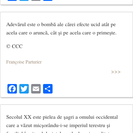
Adevărul este o bombă ale cărei efecte ucid atât pe
acela care o aruncă, cât și pe acela care o primește.
© CCC
Françoise Parturier
>>>
Facebook
Twitter
Email
Share
Secolul XX este pielea de șagri a omului occidental
care a văzut micșorându-i-se imperiul terestru și