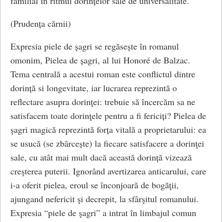
familial în ritmul dorințelor sale de universalitate.
(Prudența cărnii)
Expresia piele de șagri se regăsește în romanul
omonim, Pielea de șagri, al lui Honoré de Balzac.
Tema centrală a acestui roman este conflictul dintre
dorință si longevitate, iar lucrarea reprezintă o
reflectare asupra dorinţei: trebuie să încercăm sa ne
satisfacem toate dorinţele pentru a fi fericiți? Pielea de
şagri magică reprezintă forța vitală a proprietarului: ea
se usucă (se zbârcește) la fiecare satisfacere a dorinţei
sale, cu atât mai mult dacă această dorință vizează
creşterea puterii. Ignorând avertizarea anticarului, care
i-a oferit pielea, eroul se înconjoară de bogăţii,
ajungand nefericit şi decrepit, la sfârşitul romanului.
Expresia “piele de şagri” a intrat în limbajul comun