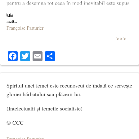
pentru a desemna tot ceea în mod inevitabil este supus
uzurii, printr-o folosire excesivă.
© CCC
Françoise Parturier
>>>
Facebook
Twitter
Email
Share
Spiritul unei femei este recunoscut de îndată ce servește
gloriei bărbatului sau plăcerii lui.
(Intelectualii și femeile socialiste)
© CCC
Françoise Parturier