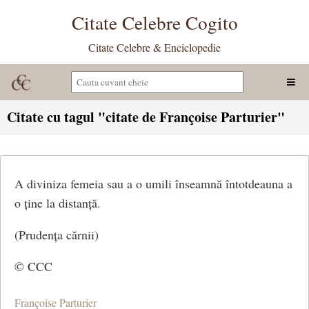
Citate Celebre Cogito
Citate Celebre & Enciclopedie
Citate cu tagul "citate de Françoise Parturier"
A diviniza femeia sau a o umili înseamnă întotdeauna a
o ține la distanță.
(Prudența cărnii)
© CCC
Françoise Parturier