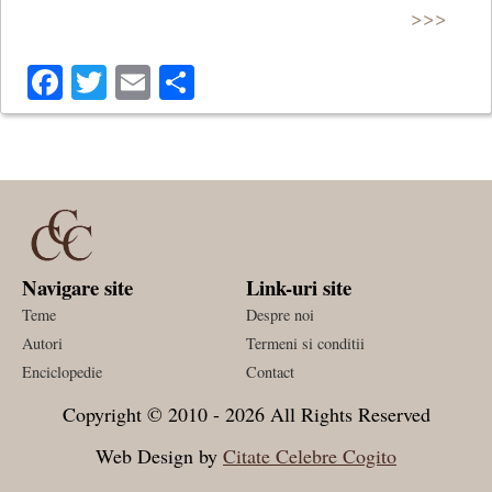
>>>
Facebook
Twitter
Email
Share
Și stele altădată nopți în șir
Brumând lumini în casă au intrat,
Ca-n geamul clar ca-n piatră de zamfir,
Să mă-nfior de raze săgetat.
Navigare site
Link-uri site
(Casa cu liliac)
Teme
Despre noi
Autori
Termeni si conditii
Enciclopedie
Contact
Copyright © 2010 - 2026 All Rights Reserved
Web Design by
Citate Celebre Cogito