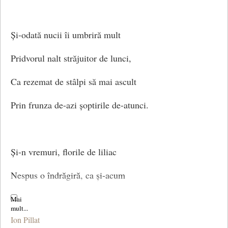
Și-odată nucii îi umbriră mult
Pridvorul nalt străjuitor de lunci,
Ca rezemat de stâlpi să mai ascult
Prin frunza de-azi șoptirile de-atunci.
Și-n vremuri, florile de liliac
Nespus o îndrăgiră, ca și-acum
Să mă oprească tainic în iatac
Ion Pillat
Trecutul ei închis într-un parfum.