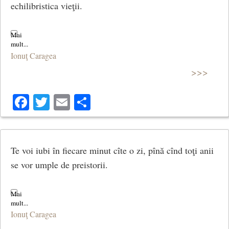
echilibristica vieţii.
Ionuţ Caragea
>>>
Facebook
Twitter
Email
Share
Te voi iubi în fiecare minut cîte o zi, pînă cînd toţi anii
se vor umple de preistorii.
Ionuţ Caragea