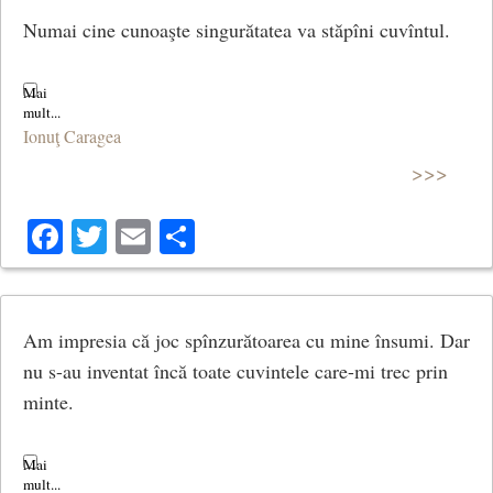
Numai cine cunoaşte singurătatea va stăpîni cuvîntul.
Ionuţ Caragea
>>>
Facebook
Twitter
Email
Share
Am impresia că joc spînzurătoarea cu mine însumi. Dar
nu s-au inventat încă toate cuvintele care-mi trec prin
minte.