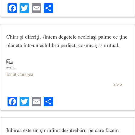
Facebook
Twitter
Email
Share
Chiar şi diferiţi, sîntem degetele aceleiaşi palme ce ţine
planeta într‑un echilibru perfect, cosmic şi spiritual.
Ionuţ Caragea
>>>
Facebook
Twitter
Email
Share
Iubirea este un şir infinit de‑ntrebări, pe care facem