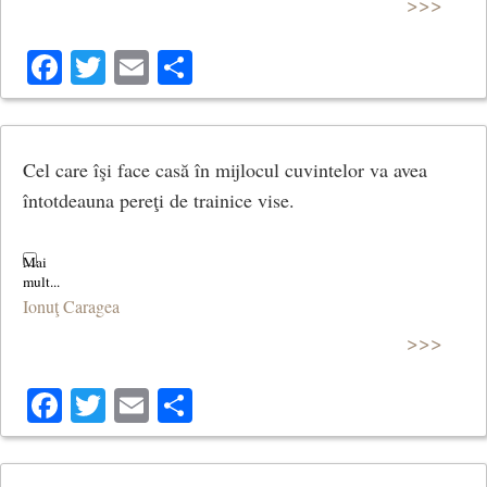
>>>
Facebook
Twitter
Email
Share
Cel care îşi face casă în mijlocul cuvintelor va avea
întotdeauna pereţi de trainice vise.
Ionuţ Caragea
>>>
Facebook
Twitter
Email
Share