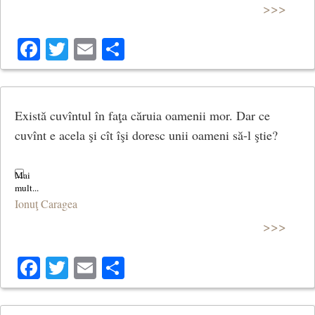
>>>
Facebook
Twitter
Email
Share
Există cuvîntul în faţa căruia oamenii mor. Dar ce
cuvînt e acela şi cît îşi doresc unii oameni să-l ştie?
Ionuţ Caragea
>>>
Facebook
Twitter
Email
Share