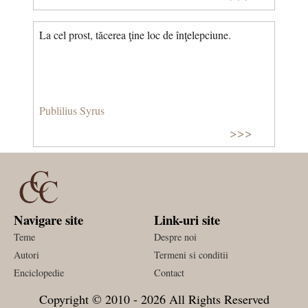
La cel prost, tăcerea ţine loc de înţelepciune.
Publilius Syrus
>>>
Navigare site
Link-uri site
Teme
Despre noi
Autori
Termeni si conditii
Enciclopedie
Contact
Copyright © 2010 - 2026 All Rights Reserved