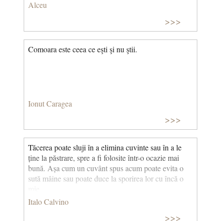
Alceu
>>>
Comoara este ceea ce eşti şi nu ştii.
Ionut Caragea
>>>
Tăcerea poate sluji în a elimina cuvinte sau în a le
ține la păstrare, spre a fi folosite într-o ocazie mai
bună. Așa cum un cuvânt spus acum poate evita o
sută mâine sau poate duce la sporirea lor cu încă o
mie.
Italo Calvino
>>>