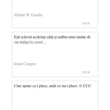
Johann W. Goethe
>>>
Eşti sclavul aceleiaşi cărţi şi umbra unui munte de
om înălţat la ceruri…
Ionut Caragea
>>>
Cine spune ce-i place, aude ce nu-i place. © CCC