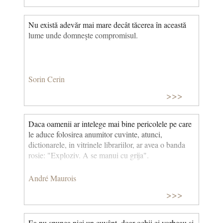
Nu există adevăr mai mare decât tăcerea în această
lume unde domneşte compromisul.
Sorin Cerin
>>>
Daca oamenii ar intelege mai bine pericolele pe care
le aduce folosirea anumitor cuvinte, atunci,
dictionarele, in vitrinele librariilor, ar avea o banda
rosie: "Exploziv. A se manui cu grija".
André Maurois
>>>
Ea nu spunea nici un cuvânt, doar ochii ei vorbeau și