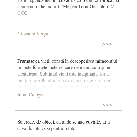
spuneau multe lucruri. (Meșterul don Gesualdo) ©
CCC
Giovanni Verga
>>>
Frumuseţea vieţii constă în descoperirea miracolului
în toate formele materiei care ne înconjoară şi ne
alcătuieşte. Sublimul vieţii este imaginaţia, forţa
minţii şi a sufletului prin care putem construi noi
miracole ce au la bază arhetipul creaţiei divine.
Ionut Caragea
>>>
Se crede, de obicei, ca unde se aud cuvinte, ar fi
ceva de inteles si pentru minte.