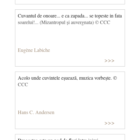
Cuvantul de onoare... e ca zapada... se topeste in fata
soarelui!... (Mizantropul și auvergnata) © CCC
Eugène Labiche
>>>
Acolo unde cuvintele eșuează, muzica vorbește. ©
CCC
Hans C. Andersen
>>>