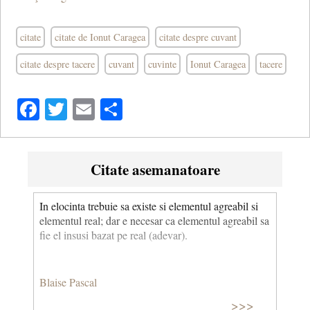
citate
citate de Ionut Caragea
citate despre cuvant
citate despre tacere
cuvant
cuvinte
Ionut Caragea
tacere
Facebook
Twitter
Email
Share
Citate asemanatoare
In elocinta trebuie sa existe si elementul agreabil si
elementul real; dar e necesar ca elementul agreabil sa
fie el insusi bazat pe real (adevar).
Blaise Pascal
>>>