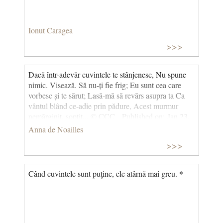
Ionut Caragea
>>>
Dacă într-adevăr cuvintele te stânjenesc, Nu spune
nimic. Visează. Să nu-ți fie frig; Eu sunt cea care
vorbesc și te sărut; Lasă-mă să revărs asupra ta Ca
vântul blând ce-adie prin pădure, Acest murmur
nemărginit, șoptit... © CCC Published on: Jan 23,
2021
Anna de Noailles
>>>
Când cuvintele sunt puţine, ele atârnă mai greu. *