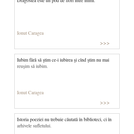
Dragostea este un pod de flori între inimi.
Ionut Caragea
>>>
Iubim fără să ştim ce‑i iubirea şi cînd ştim nu mai
reuşim să iubim.
Ionut Caragea
>>>
Istoria poeziei nu trebuie căutată în biblioteci, ci în
arhivele sufletului.