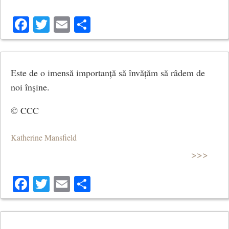
Facebook
Twitter
Email
Share
Este de o imensă importanță să învățăm să râdem de
noi înșine.
© CCC
Katherine Mansfield
>>>
Facebook
Twitter
Email
Share