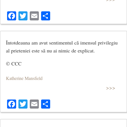
Facebook
Twitter
Email
Share
Întotdeauna am avut sentimentul că imensul privilegiu
al prieteniei este să nu ai nimic de explicat.
© CCC
Katherine Mansfield
>>>
Facebook
Twitter
Email
Share