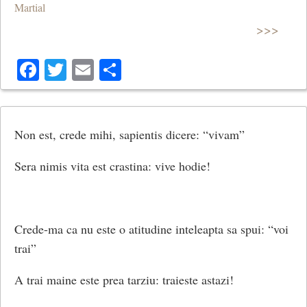
Martial
>>>
Facebook
Twitter
Email
Share
Non est, crede mihi, sapientis dicere: “vivam”
Sera nimis vita est crastina: vive hodie!
Crede-ma ca nu este o atitudine inteleapta sa spui: “voi
trai”
A trai maine este prea tarziu: traieste astazi!