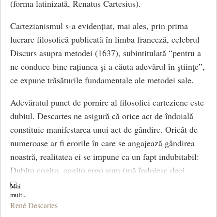
(forma latinizată, Renatus Cartesius).
Cartezianismul s-a evidențiat, mai ales, prin prima
lucrare filosofică publicată în limba franceză, celebrul
Discurs asupra metodei (1637), subintitulată “pentru a
ne conduce bine rațiunea şi a căuta adevărul în ştiinţe”,
ce expune trăsăturile fundamentale ale metodei sale.
Adevăratul punct de pornire al filosofiei carteziene este
dubiul. Descartes ne asigură că orice act de îndoială
constituie manifestarea unui act de gândire. Oricât de
numeroase ar fi erorile în care se angajează gândirea
noastră, realitatea ei se impune ca un fapt indubitabil:
Dubito cogito, cogito ergo sum (mă îndoiesc deci
cuget, cuget deci exist).
Descartes formulează descoperirea lui “cogito” în
René Descartes