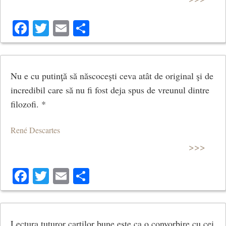
Facebook
Twitter
Email
Share
Nu e cu putinţă să născoceşti ceva atât de original şi de
incredibil care să nu fi fost deja spus de vreunul dintre
filozofi. *
René Descartes
>>>
Facebook
Twitter
Email
Share
Lectura tuturor cartilor bune este ca o convorbire cu cei