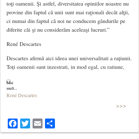
toţi oamenii. Şi astfel, diversitatea opiniilor noastre nu
existenței noastre?
provine din faptul că unii sunt mai raţionali decât alţii,
Ambiția lui Descartes este de a obține un adevăr
ci numai din faptul că noi ne conducem gândurile pe
indubitabil. Cu toate acestea, materialitatea lumii
diferite căi şi nu considerăm aceleaşi lucruri.”
exterioare, pe care o considerăm evidentă, de la sine
René Descartes
înțeleasă, nu este atât de certă, după cum o
demonstrează iluziile noastre optice sau chiar
Descartes afirmă aici ideea unei universalitati a rațiunii.
experiența obișnuită a visului, a cărei impresie de
Toți oamenii sunt inzestrati, in mod egal, cu ratiune,
realitate este foarte convingătoare.
deci cu bun-simt.
În mod similar, familiaritatea pe care o menținem cu
corpul nostru, deși pare a fi o dovadă mai concretă a
René Descartes
ființei noastre, nu rezistă unei examinări atente, așa
>>>
cum ilustrează relatările amputaților care
experimentează senzații „fantomatice” în membrele lor.
Facebook
Twitter
Email
Share
Prin urmare, nici lumea, nici corpul nu oferă un adevăr
cert.