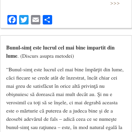
Discurs asupra metodei. La sfârșitul îndoielii, își dă
>>>
seama că este imposibil să se îndoiască de gândire
Facebook
Twitter
Email
Share
pentru că a te îndoi înseamna a gândi. Deci, dacă
gândesc, înseamnă, în mod necesar, că exist.
Formularea sugerează că existența este dedusă din
gândire. În realitate, “exist”, este deja în “cuget” prin
Bunul-simț este lucrul cel mai bine impartit din
pronumele personal “Eu” (cuget).
lume
. (Discurs asupra metodei)
În Meditații metafizice (Meditationes de prima
“Bunul-simţ este lucrul cel mai bine împărţit din lume,
philosophia, 1641), lucrare care se dorește mai
căci fiecare se crede atât de înzestrat, încât chiar cei
riguroasă, ideea va fi dezvoltată mai pe larg, iar
mai greu de satisfăcut în orice altă privinţă nu
formularea lui “cogito” va fi într-o formă diferită: Ego
obişnuiesc să dorească mai mult decât au. Şi nu e
sum, ego existo (Eu sunt, eu exist).
verosimil ca toţi să se înşele, ci mai degrabă aceasta
este o mărturie că puterea de a judeca bine şi de a
Faima acestei formule îi ascunde originalitatea, căci nu
deosebi adevărul de fals – adică ceea ce se numeşte
este evident să deduci propria ființă din propria
bunul-simţ sau raţiunea – este, în mod natural egală la
gândire. Cum poate conștiința să fie o dovadă a