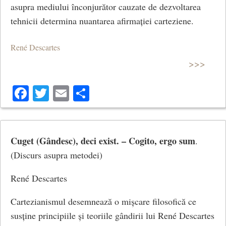
asupra mediului înconjurător cauzate de dezvoltarea
tehnicii determina nuantarea afirmației carteziene.
René Descartes
>>>
Facebook
Twitter
Email
Share
Cuget (Gândesc), deci exist. – Cogito, ergo sum
.
(Discurs asupra metodei)
René Descartes
Cartezianismul desemnează o mișcare filosofică ce
susține principiile și teoriile gândirii lui René Descartes