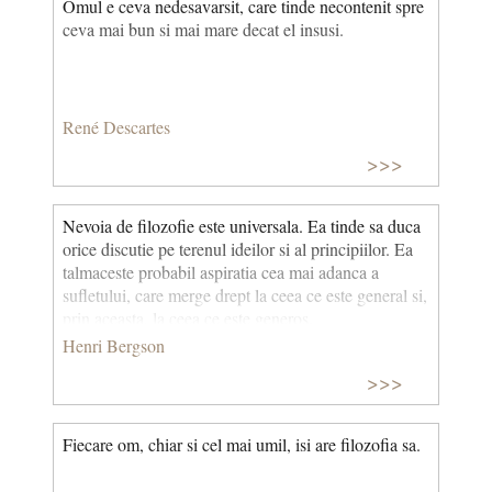
Omul e ceva nedesavarsit, care tinde necontenit spre
ceva mai bun si mai mare decat el insusi.
René Descartes
>>>
Nevoia de filozofie este universala. Ea tinde sa duca
orice discutie pe terenul ideilor si al principiilor. Ea
talmaceste probabil aspiratia cea mai adanca a
sufletului, care merge drept la ceea ce este general si,
prin aceasta, la ceea ce este generos.
Henri Bergson
>>>
Fiecare om, chiar si cel mai umil, isi are filozofia sa.