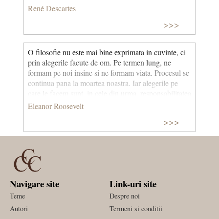
asupra mediului înconjurător cauzate de dezvoltarea
René Descartes
tehnicii determina nuantarea afirmației carteziene.
>>>
O filosofie nu este mai bine exprimata in cuvinte, ci
prin alegerile facute de om. Pe termen lung, ne
formam pe noi insine si ne formam viata. Procesul se
continua pana la moartea noastra. Iar alegerile pe
care le facem sunt, in cele din urma, responsabilitatea
noastra.
Eleanor Roosevelt
>>>
Navigare site
Link-uri site
Teme
Despre noi
Autori
Termeni si conditii