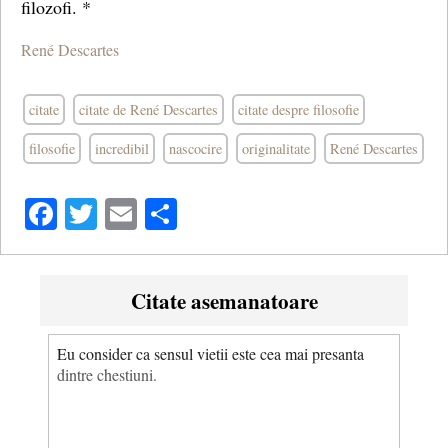
filozofi. *
René Descartes
citate
citate de René Descartes
citate despre filosofie
filosofie
incredibil
nascocire
originalitate
René Descartes
Facebook
Twitter
Email
Share
Citate asemanatoare
Eu consider ca sensul vietii este cea mai presanta
dintre chestiuni.