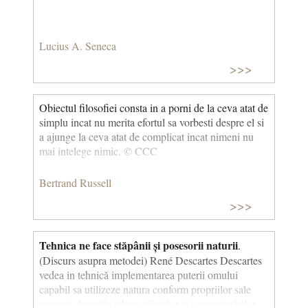
Lucius A. Seneca
>>>
Obiectul filosofiei consta in a porni de la ceva atat de
simplu incat nu merita efortul sa vorbesti despre el si
a ajunge la ceva atat de complicat incat nimeni nu
mai intelege nimic. © CCC
Bertrand Russell
>>>
Tehnica ne face stăpânii și posesorii naturii
.
(Discurs asupra metodei) René Descartes Descartes
vedea in tehnică implementarea puterii omului
capabil sa utilizeze natura conform propriilor sale
scopuri. Apariția tehno-științelor și a amenințărilor