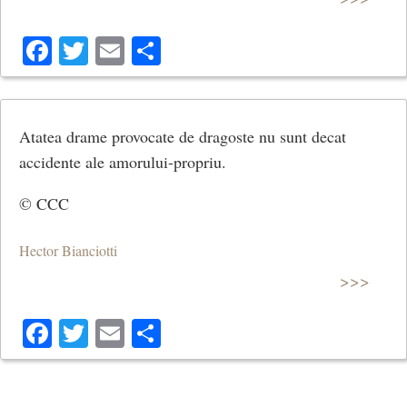
Facebook
Twitter
Email
Share
Atatea drame provocate de dragoste nu sunt decat
accidente ale amorului-propriu.
© CCC
Hector Bianciotti
>>>
Facebook
Twitter
Email
Share