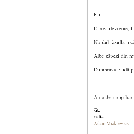
Eu
:
E prea devreme, fl
Nordul răsuflă înc
Albe zăpezi din m
Dumbrava e udă pâ
Abia de-i miji lumi
Să te-ascunzi sub
Adam Mickiewicz
Când dinţii de chic