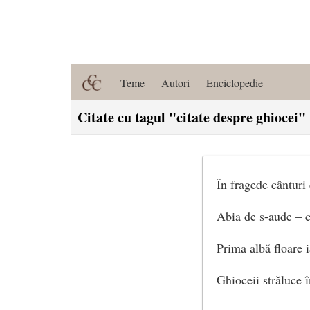
Teme
Autori
Enciclopedie
Citate cu tagul "citate despre ghiocei"
În fragede cânturi 
Abia de s-aude – c
Prima albă floare i
Ghioceii străluce î