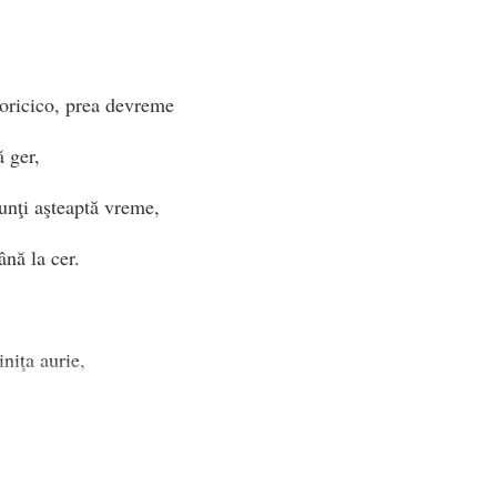
oricico, prea devreme
ă ger,
unţi aşteaptă vreme,
nă la cer.
niţa aurie,
 poala mamei-pădure,
iură târzie