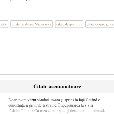
citate
citate de Adam Mickiewicz
citate despre flori
citate despre ghioc
Citate asemanatoare
Doar te-am văzut și-ndată m-am și aprins la față Cătând o
cunoștință-n privirile-ți străine; Împuprurarea ta s-a și
răsfrânt în mine Ca roza care pieptu-și deschide-n dimineață.