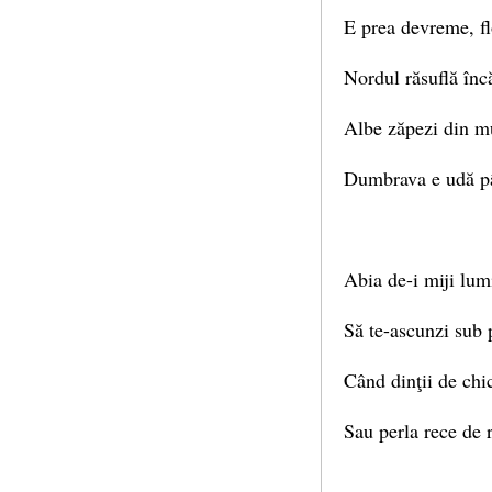
E prea devreme, fl
Nordul răsuflă înc
Albe zăpezi din m
Dumbrava e udă pâ
Abia de-i miji lumi
Să te-ascunzi sub
Când dinţii de chic
Sau perla rece de r