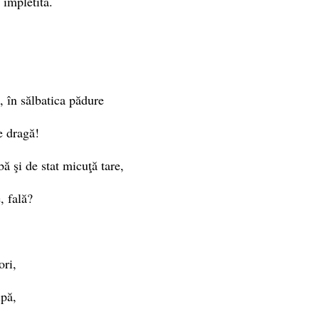
împletită.
, în sălbatica pădure
e dragă!
bă şi de stat micuţă tare,
, fală?
ori,
ipă,