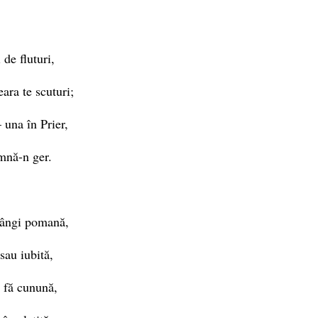
 de fluturi,
eara te scuturi;
 una în Prier,
mnă-n ger.
rângi pomană,
 sau iubită,
 fă cunună,