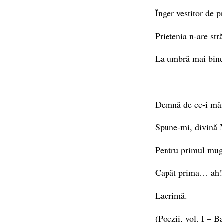
Înger vestitor de 
Prietenia n-are str
La umbră mai bine
Demnă de ce-i mân
Spune-mi, divină 
Pentru primul mugu
Capăt prima… ah! 
Lacrimă.
(Poezii, vol. I – B