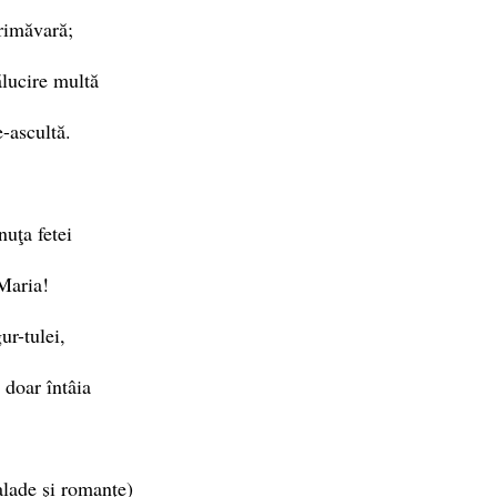
primăvară;
ălucire multă
-ascultă.
uţa fetei
Maria!
r-tulei,
doar întâia
alade și romanţe)