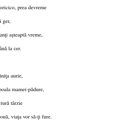
oricico, prea devreme
ă ger,
unţi aşteaptă vreme,
nă la cer.
niţa aurie,
 poala mamei-pădure,
iură târzie
ouă, viaţa vor să-ţi fure.