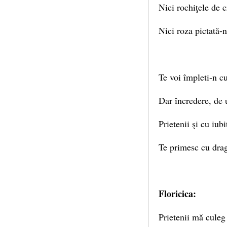
Nici rochiţele de c
Nici roza pictată-n
Te voi împleti-n c
Dar încredere, de 
Prietenii şi cu iubi
Te primesc cu dra
Floricica:
Prietenii mă culeg