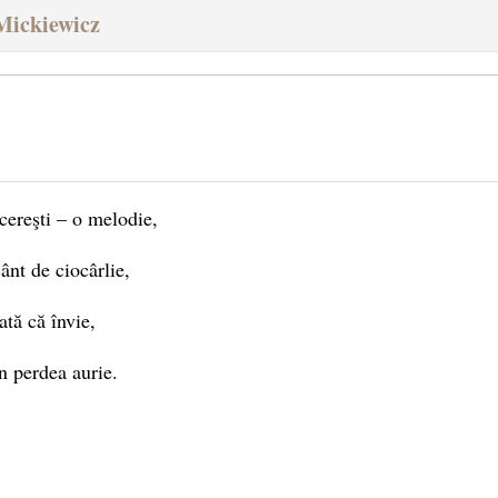
Mickiewicz
cereşti – o melodie,
ânt de ciocârlie,
ată că învie,
n perdea aurie.