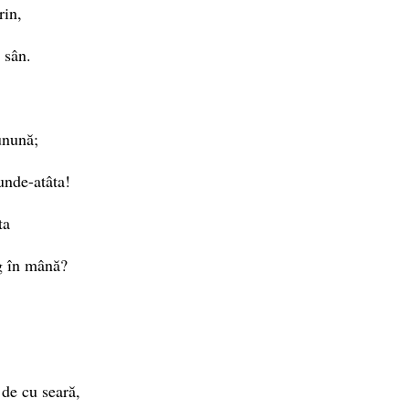
rin,
 sân.
unună;
unde-atâta!
ta
g în mână?
 de cu seară,