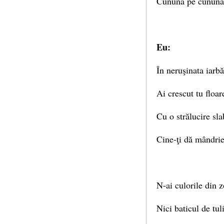
Cunună pe cunună 
Eu:
În neruşinata iarbă
Ai crescut tu floar
Cu o strălucire sla
Cine-ţi dă mândrie
N-ai culorile din z
Nici baticul de tul