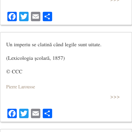
Facebook
Twitter
Email
Share
Un imperiu se clatină când legile sunt uitate.
(Lexicologia școlară, 1857)
© CCC
Pierre Larousse
>>>
Facebook
Twitter
Email
Share