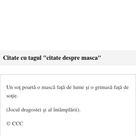
Citate cu tagul "citate despre masca"
Un soț poartă o mască față de lume și o grimasă față de
soție.
(Jocul dragostei și al întâmplării).
© CCC