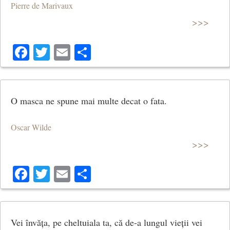
Pierre de Marivaux
>>>
Facebook
Twitter
Email
Share
O masca ne spune mai multe decat o fata.
Oscar Wilde
>>>
Facebook
Twitter
Email
Share
Vei învăța, pe cheltuiala ta, că de-a lungul vieții vei