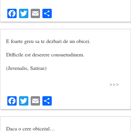
Facebook
Twitter
Email
Share
E foarte greu sa te dezbari de un obicei.
Difficile est deserere consuetudinem.
(Juvenalis, Satirae)
>>>
Facebook
Twitter
Email
Share
Daca o cere obiceiul…