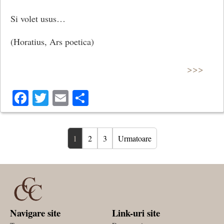
Si volet usus…
(Horatius, Ars poetica)
>>>
Facebook
Twitter
Email
Share
1
2
3
Urmatoare
Navigare site
Link-uri site